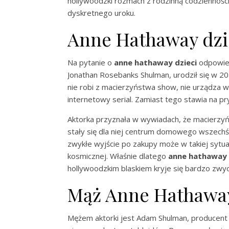
hollywoodzki rozmach z rodzinną codzienności
dyskretnego uroku.
Anne Hathaway dzie
Na pytanie o
anne hathaway dzieci
odpowied
Jonathan Rosebanks Shulman, urodził się w 20
nie robi z macierzyństwa show, nie urządza wi
internetowy serial. Zamiast tego stawia na p
Aktorka przyznała w wywiadach, że macierzyńst
stały się dla niej centrum domowego wszechś
zwykłe wyjście po zakupy może w takiej sytua
kosmicznej. Właśnie dlatego
anne hathaway 
hollywoodzkim blaskiem kryje się bardzo zwycz
Mąż Anne Hathaway 
Mężem aktorki jest Adam Shulman, producent i