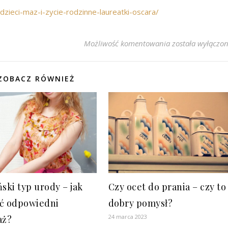
-dzieci-maz-i-zycie-rodzinne-laureatki-oscara/
Anne Hathaway dz
Możliwość komentowania
została wyłączo
ZOBACZ RÓWNIEŻ
ski typ urody – jak
Czy ocet do prania – czy to
ć odpowiedni
dobry pomysł?
24 marca 2023
aż?