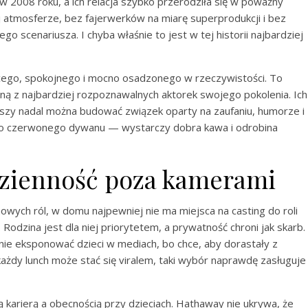
w 2008 roku, a ich relacja szybko przerodziła się w poważny
j atmosferze, bez fajerwerków na miarę superprodukcji i bez
 scenariusza. I chyba właśnie to jest w tej historii najbardziej
cego, spokojnego i mocno osadzonego w rzeczywistości. To
ną z najbardziej rozpoznawalnych aktorek swojego pokolenia. Ich
eszy nadal można budować związek oparty na zaufaniu, humorze i
ego czerwonego dywanu — wystarczy dobra kawa i odrobina
dzienność poza kamerami
owych ról, w domu najpewniej nie ma miejsca na casting do roli
Rodzina jest dla niej priorytetem, a prywatność chroni jak skarb.
ę nie eksponować dzieci w mediach, bo chce, aby dorastały z
ażdy lunch może stać się viralem, taki wybór naprawdę zasługuje
ą karierą a obecnością przy dzieciach. Hathaway nie ukrywa, że