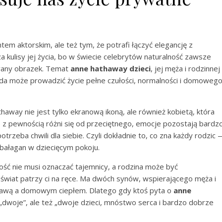
tem aktorskim, ale też tym, że potrafi łączyć elegancję z
za kulisy jej życia, bo w świecie celebrytów naturalność zawsze
owany obrazek. Temat
anne hathaway dzieci
, jej męża i rodzinnej
zda może prowadzić życie pełne czułości, normalności i domoweg
away nie jest tylko ekranową ikoną, ale również kobietą, która
ycie z pewnością różni się od przeciętnego, emocje pozostają bardz
otrzeba chwili dla siebie. Czyli dokładnie to, co zna każdy rodzic
 bałagan w dziecięcym pokoju.
ść nie musi oznaczać tajemnicy, a rodzina może być
y świat patrzy ci na ręce. Ma dwóch synów, wspierającego męża i
ławą a domowym ciepłem. Dlatego gdy ktoś pyta o
anne
 „dwoje”, ale też „dwoje dzieci, mnóstwo serca i bardzo dobrze