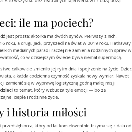
ą. A to wszystko bez teatralnych fajerwerków i z dużą dozą
ci: ile ma pociech?
ź jest prosta: aktorka ma dwóch synów. Pierwszy z nich,
16 roku, a drugi, Jack, przyszedł na świat w 2019 roku. Hathaway
elkich medialnych parad i raczej nie zamienia rodzinnych spraw w
rywatność, co w dzisiejszym świecie bywa niemal supermocą.
wo całkowicie zmieniło jej rytm dnia i spojrzenie na życie. Dziec
wiata, a każda codzienna czynność zyskała nowy wymiar. Nawet
cji zamienić się w wyprawę logistyczną godną małej misji
dzieci
to temat, który wzbudza tyle emocji — bo za
ajne, ciepłe i rodzinne życie.
i historia miłości
 przedsiębiorca, który od lat konsekwentnie trzyma się z dala od