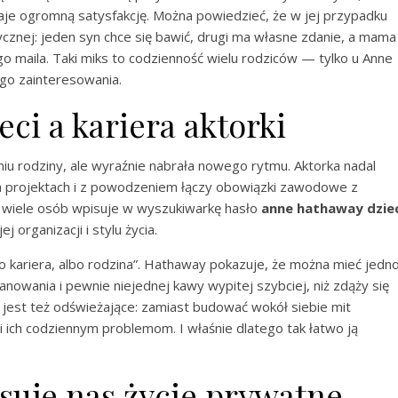
je ogromną satysfakcję. Można powiedzieć, że w jej przypadku
ycznej: jeden syn chce się bawić, drugi ma własne zdanie, a mama
maila. Taki miks to codzienność wielu rodziców — tylko u Anne
go zainteresowania.
ci a kariera aktorki
u rodziny, ale wyraźnie nabrała nowego rytmu. Aktorka nadal
ych projektach i z powodzeniem łączy obowiązki zawodowe z
e wiele osób wpisuje w wyszukiwarkę hasło
anne hathaway dziec
j organizacji i stylu życia.
kariera, albo rodzina”. Hathaway pokazuje, że można mieć jedno
anowania i pewnie niejednej kawy wypitej szybciej, niż zdąży się
 jest też odświeżające: zamiast budować wokół siebie mit
i ich codziennym problemom. I właśnie dlatego tak łatwo ją
esuje nas życie prywatne