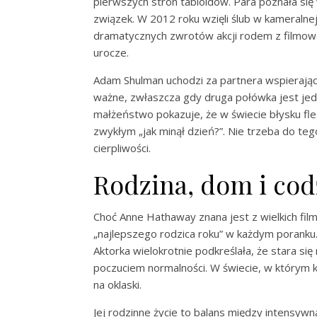
pierwszych stron tabloidów. Para poznała się 
związek. W 2012 roku wzięli ślub w kameralne
dramatycznych zwrotów akcji rodem z filmowego
urocze.
Adam Shulman uchodzi za partnera wspierają
ważne, zwłaszcza gdy druga połówka jest jed
małżeństwo pokazuje, że w świecie błysku fl
zwykłym „jak minął dzień?”. Nie trzeba do t
cierpliwości.
Rodzina, dom i co
Choć Anne Hathaway znana jest z wielkich film
„najlepszego rodzica roku” w każdym poranku. 
Aktorka wielokrotnie podkreślała, że stara si
poczuciem normalności. W świecie, w którym k
na oklaski.
Jej rodzinne życie to balans między intensywn