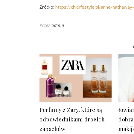
Źródło:
https://chiclifestyle.pl/anne-hathaway
Przez
admin
Perfumy z Zary, które są
łowiań
odpowiednikami drogich
dobra
zapachów
makij