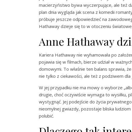
macierzyństwo bywa wyczerpujące, ale też da
plan dnia wygląda jak scena z komedii romant
próbuje jeszcze odpowiedzieć na zawodowego 
Hathaway dzieje się to w otoczeniu światowe
Anne Hathaway dzie
Kariera Hathaway nie wyhamowała po założeni
pojawia się w filmach, bierze udział w ważn
domowymi. To właśnie ten balans sprawia, ż
nie tylko z ciekawości, ale też z podziwem dla je
W jej przypadku nie ma mowy o wyborze „albo 
drugie, choć oczywiście wymaga to wysiłku, pl
wystygnąć. Jej podejście do życia prywatnego
nieomylnej gwiazdy, pozostaje bliska ludziom 
polubić.
Dlaczego tak inter