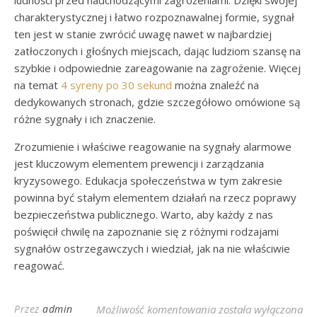
ludności przed nadchodzącymi zagrożeniami. Dzięki swojej
charakterystycznej i łatwo rozpoznawalnej formie, sygnał
ten jest w stanie zwrócić uwagę nawet w najbardziej
zatłoczonych i głośnych miejscach, dając ludziom szansę na
szybkie i odpowiednie zareagowanie na zagrożenie. Więcej
na temat
4 syreny po 30 sekund
można znaleźć na
dedykowanych stronach, gdzie szczegółowo omówione są
różne sygnały i ich znaczenie.
Zrozumienie i właściwe reagowanie na sygnały alarmowe
jest kluczowym elementem prewencji i zarządzania
kryzysowego. Edukacja społeczeństwa w tym zakresie
powinna być stałym elementem działań na rzecz poprawy
bezpieczeństwa publicznego. Warto, aby każdy z nas
poświęcił chwilę na zapoznanie się z różnymi rodzajami
sygnałów ostrzegawczych i wiedział, jak na nie właściwie
reagować.
Czterokrotne Wycie S
Przez
admin
Możliwość komentowania
została wyłączona