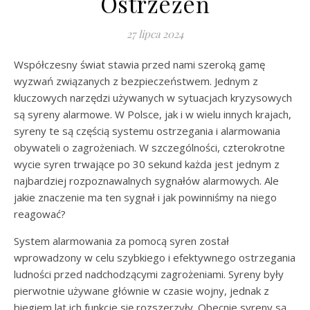
Ostrzeżeń
27 lipca 2024
Współczesny świat stawia przed nami szeroką gamę
wyzwań związanych z bezpieczeństwem. Jednym z
kluczowych narzędzi używanych w sytuacjach kryzysowych
są syreny alarmowe. W Polsce, jak i w wielu innych krajach,
syreny te są częścią systemu ostrzegania i alarmowania
obywateli o zagrożeniach. W szczególności, czterokrotne
wycie syren trwające po 30 sekund każda jest jednym z
najbardziej rozpoznawalnych sygnałów alarmowych. Ale
jakie znaczenie ma ten sygnał i jak powinniśmy na niego
reagować?
System alarmowania za pomocą syren został
wprowadzony w celu szybkiego i efektywnego ostrzegania
ludności przed nadchodzącymi zagrożeniami. Syreny były
pierwotnie używane głównie w czasie wojny, jednak z
biegiem lat ich funkcje się rozszerzyły. Obecnie syreny są