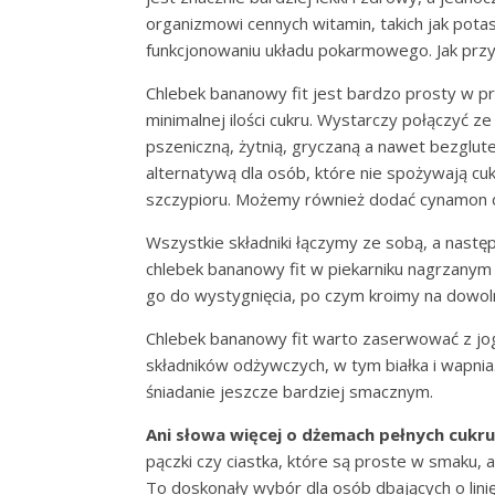
organizmowi cennych witamin, takich jak potas
funkcjonowaniu układu pokarmowego. Jak prz
Chlebek bananowy fit jest bardzo prosty w p
minimalnej ilości cukru. Wystarczy połączyć 
pszeniczną, żytnią, gryczaną a nawet bezgluten
alternatywą dla osób, które nie spożywają cu
szczypioru. Możemy również dodać cynamon 
Wszystkie składniki łączymy ze sobą, a nast
chlebek bananowy fit w piekarniku nagrzanym
go do wystygnięcia, po czym kroimy na dowoln
Chlebek bananowy fit warto zaserwować z jog
składników odżywczych, w tym białka i wapni
śniadanie jeszcze bardziej smacznym.
Ani słowa więcej o dżemach pełnych cukru
pączki czy ciastka, które są proste w smaku,
To doskonały wybór dla osób dbających o linię,