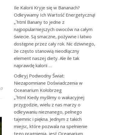
Ile Kalorii Kryje się w Bananach?
Odkrywamy Ich Wartość Energetyczną!
„`html Banany to jedne z
najpopularniejszych owoców na całym
świecie. Są smaczne, pożywne i łatwo
dostępne przez cały rok. Nic dziwnego,
że często stanowią nieodłączny
element naszej diety. Ale ile tak
naprawdę kalorii …
Odkryj Podwodny Świat:
Niezapomniane Doświadczenia w
ty i pyszny chlebek bananowy dla zdrowia i szczupłej sylwetki!
na
Oceanarium Kołobrzeg
„`html Kiedy myślimy o wakacyjnej
przygodzie, wielu z nas marzy o
odkrywaniu nieznanego, pełnego
tajemnic i piękna. Jednym z takich
miejsc, które pozwala na spełnienie
tego pragnienia, jest Oceanarium