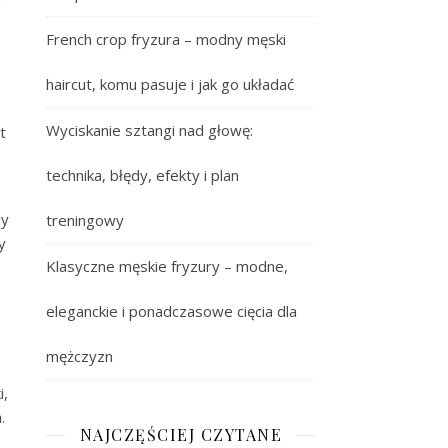
French crop fryzura – modny męski
haircut, komu pasuje i jak go układać
Wyciskanie sztangi nad głowę:
t
technika, błędy, efekty i plan
my
treningowy
y
Klasyczne męskie fryzury – modne,
eleganckie i ponadczasowe cięcia dla
mężczyzn
i,
.
NAJCZĘŚCIEJ CZYTANE