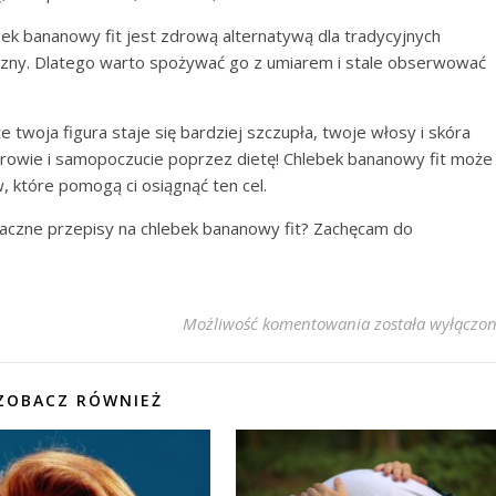
ek bananowy fit jest zdrową alternatywą dla tradycyjnych
ryczny. Dlatego warto spożywać go z umiarem i stale obserwować
 twoja figura staje się bardziej szczupła, twoje włosy i skóra
rowie i samopoczucie poprzez dietę! Chlebek bananowy fit może
, które pomogą ci osiągnąć ten cel.
maczne przepisy na chlebek bananowy fit? Zachęcam do
Fit Przepis: Pros
Możliwość komentowania
została wyłączo
ZOBACZ RÓWNIEŻ