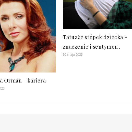
Tatuaże stópek dziecka –
znaczenie i sentyment
30 maja 2023
a Orman – kariera
023