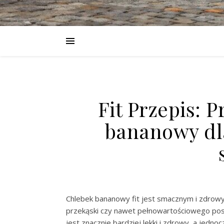
Fit Przepis: P
bananowy dla
Chlebek bananowy fit jest smacznym i zdrowy
przekąski czy nawet pełnowartościowego posi
jest znacznie bardziej lekki i zdrowy, a jed