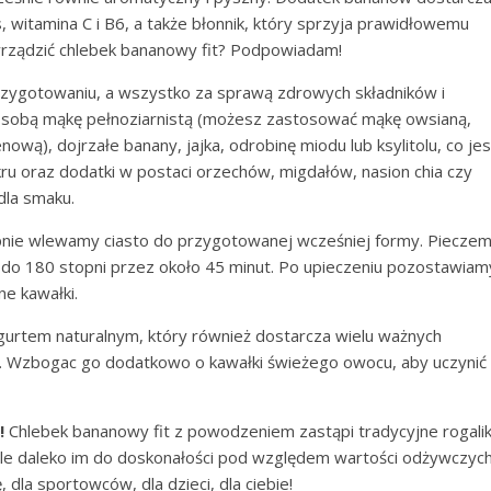
, witamina C i B6, a także błonnik, który sprzyja prawidłowemu
yrządzić chlebek bananowy fit? Podpowiadam!
rzygotowaniu, a wszystko za sprawą zdrowych składników i
ze sobą mąkę pełnoziarnistą (możesz zastosować mąkę owsianą,
ową), dojrzałe banany, jajka, odrobinę miodu lub ksylitolu, co jes
kru oraz dodatki w postaci orzechów, migdałów, nasion chia czy
dla smaku.
ępnie wlewamy ciasto do przygotowanej wcześniej formy. Piecze
 do 180 stopni przez około 45 minut. Po upieczeniu pozostawiam
e kawałki.
urtem naturalnym, który również dostarcza wielu ważnych
a. Wzbogac go dodatkowo o kawałki świeżego owocu, aby uczynić
!
Chlebek bananowy fit z powodzeniem zastąpi tradycyjne rogalik
 ale daleko im do doskonałości pod względem wartości odżywczych
 dla sportowców, dla dzieci, dla ciebie!