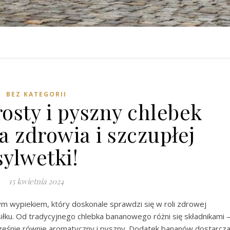
BEZ KATEGORII
rosty i pyszny chlebek
 zdrowia i szczupłej
sylwetki!
15 kwietnia 2024
m wypiekiem, który doskonale sprawdzi się w roli zdrowej
łku. Od tradycyjnego chlebka bananowego różni się składnikami 
nocześnie równie aromatyczny i pyszny. Dodatek bananów dostarcz