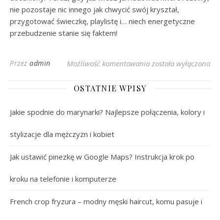
nie pozostaje nic innego jak chwycić swój kryształ,
przygotować świeczkę, playlistę i… niech energetyczne
przebudzenie stanie się faktem!
Jak Ładować Kwarc R
Przez
admin
Możliwość komentowania
została wyłączona
OSTATNIE WPISY
Jakie spodnie do marynarki? Najlepsze połączenia, kolory i
stylizacje dla mężczyzn i kobiet
Jak ustawić pinezkę w Google Maps? Instrukcja krok po
kroku na telefonie i komputerze
French crop fryzura – modny męski haircut, komu pasuje i