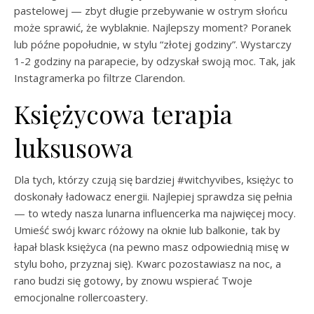
pastelowej — zbyt długie przebywanie w ostrym słońcu
może sprawić, że wyblaknie. Najlepszy moment? Poranek
lub późne popołudnie, w stylu “złotej godziny”. Wystarczy
1-2 godziny na parapecie, by odzyskał swoją moc. Tak, jak
Instagramerka po filtrze Clarendon.
Księżycowa terapia
luksusowa
Dla tych, którzy czują się bardziej #witchyvibes, księżyc to
doskonały ładowacz energii. Najlepiej sprawdza się pełnia
— to wtedy nasza lunarna influencerka ma najwięcej mocy.
Umieść swój kwarc różowy na oknie lub balkonie, tak by
łapał blask księżyca (na pewno masz odpowiednią misę w
stylu boho, przyznaj się). Kwarc pozostawiasz na noc, a
rano budzi się gotowy, by znowu wspierać Twoje
emocjonalne rollercoastery.