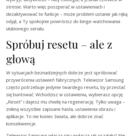
stresie. Warto więc poszperać w ustawieniach i
dezaktywować te funkcje – może problem ustanie jak ręką
odjął, a Ty spokojnie powrócisz do binge-watchowania
ulubionego serialu.
Spróbuj resetu – ale z
głową
W sytuacjach beznadziejnych dobrze jest spróbować
przywrócenia ustawień fabrycznych. Telewizor Samsung
często potrzebuje jedynie twardego resetu, by przestać
się buntować. Wchodzisz w ustawienia, wybierasz opcję
„Reset” i dajesz mu chwilę na regenerację. Tylko uwaga –
znikną wszystkie zapisane hasła, ustawienia obrazu i
aplikacje. To nie koniec świata, ale dobrze znać
konsekwencje.
Telewizor Samsung włącza się i wyłącza jak oszalały? Nie