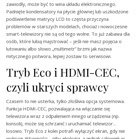
zawiodły, może być to wina układu elektronicznego.
Padnięte kondensatory na płycie głównej lub uszkodzone
podświetlenie matrycy LCD to częsta przyczyna
problemów w starszych modelach, chociaż i nowoczesne
smart-telewizory nie są od tego wolne. To już zabawa dla
osób, które lubią majstrować – jeśli nie masz pojęcia o
lutowaniu albo słowo „multimetr” brzmi jak nazwa
mitycznego potwora, lepiej zostaw to serwisowi.
Tryb Eco i HDMI-CEC,
czyli ukryci sprawcy
Czasem to nie usterka, tylko złośliwa opcja systemowa.
Funkcja HDMI-CEC, pozwalająca na włączanie się
telewizora wraz z odpaleniem innego urządzenia (np.
konsoli), może się schrzanić i uruchamiać telewizor…
losowo. Tryb Eco z kolei potrafi wyłączyć ekran, gdy nie
wykryje aktywności – niby ekologia, a jednak człowiek w