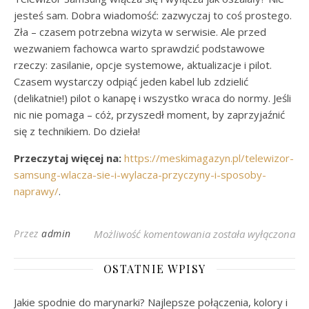
jesteś sam. Dobra wiadomość: zazwyczaj to coś prostego.
Zła – czasem potrzebna wizyta w serwisie. Ale przed
wezwaniem fachowca warto sprawdzić podstawowe
rzeczy: zasilanie, opcje systemowe, aktualizacje i pilot.
Czasem wystarczy odpiąć jeden kabel lub zdzielić
(delikatnie!) pilot o kanapę i wszystko wraca do normy. Jeśli
nic nie pomaga – cóż, przyszedł moment, by zaprzyjaźnić
się z technikiem. Do dzieła!
Przeczytaj więcej na:
https://meskimagazyn.pl/telewizor-
samsung-wlacza-sie-i-wylacza-przyczyny-i-sposoby-
naprawy/
.
Jak Naprawić Problem
Przez
admin
Możliwość komentowania
została wyłączona
OSTATNIE WPISY
Jakie spodnie do marynarki? Najlepsze połączenia, kolory i