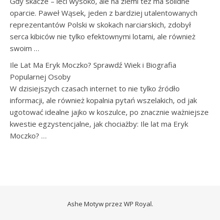
Gdy skacze – leci wysoko, ale na ziemi też ma solidne
oparcie. Paweł Wąsek, jeden z bardziej utalentowanych
reprezentantów Polski w skokach narciarskich, zdobył
serca kibiców nie tylko efektownymi lotami, ale również
swoim …
Ile Lat Ma Eryk Moczko? Sprawdź Wiek i Biografia
Popularnej Osoby
W dzisiejszych czasach internet to nie tylko źródło
informacji, ale również kopalnia pytań wszelakich, od jak
ugotować idealne jajko w koszulce, po znacznie ważniejsze
kwestie egzystencjalne, jak chociażby: Ile lat ma Eryk
Moczko? …
Ashe Motyw przez
WP Royal
.