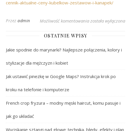
cennik-aktualne-ceny-kubelkow-zestawow-i-kanapek/
KFC Menu Cennik 202
Przez
admin
Możliwość komentowania
została wyłączona
OSTATNIE WPISY
Jakie spodnie do marynarki? Najlepsze połączenia, kolory i
stylizacje dla mężczyzn i kobiet
Jak ustawić pinezkę w Google Maps? Instrukcja krok po
kroku na telefonie i komputerze
French crop fryzura – modny męski haircut, komu pasuje i
jak go układać
Wyciskanie sztangi nad głowę: technika, błędy, efekty i plan