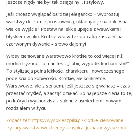
jeszcze nigdy nie był tak osiągalny… i stylowy.
Jeśli chcesz wyglądać bardziej elegancko – wyprostuj
warstwy delikatnie prostownicą, układając je na bok. A na
wielkie wyjście? Postaw na lekkie upięcie z wsuwkami i
błyskiem w oku. Krótkie włosy też potrafią zaszaleć na
czerwonym dywanie – słowo dajemy!
Włosy cieniowane warstwowo krótkie to coś więcej niż
modna fryzura. To manifest: „Lubię wygodę, kocham styl!”.
To stylizacja pełna lekkości, charakteru i nowoczesnego
podejścia do kobiecości. Krótkie, ale konkretne.
Warstwowe, ale z sensem. Jeśli jeszcze się wahasz – czas
przestać myśleć, a zacząć działać. Bo najlepsze cięcia to te,
po których wychodzisz z salonu z uśmiechem i nowym
rozdziałem w życiu.
Zobacz też:https://wysokieszpilki.pl/krotkie-cieniowane-
fryzury-warstwowe-trendy-i-inspiracje-na-nowy-sezon/