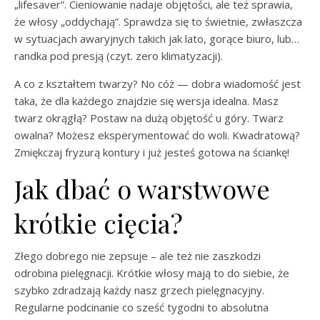
„lifesaver”. Cieniowanie nadaje objętości, ale też sprawia,
że włosy „oddychają”. Sprawdza się to świetnie, zwłaszcza
w sytuacjach awaryjnych takich jak lato, gorące biuro, lub…
randka pod presją (czyt. zero klimatyzacji).
A co z kształtem twarzy? No cóż — dobra wiadomość jest
taka, że dla każdego znajdzie się wersja idealna. Masz
twarz okrągłą? Postaw na dużą objętość u góry. Twarz
owalna? Możesz eksperymentować do woli. Kwadratową?
Zmiękczaj fryzurą kontury i już jesteś gotowa na ściankę!
Jak dbać o warstwowe
krótkie cięcia?
Złego dobrego nie zepsuje – ale też nie zaszkodzi
odrobina pielęgnacji. Krótkie włosy mają to do siebie, że
szybko zdradzają każdy nasz grzech pielęgnacyjny.
Regularne podcinanie co sześć tygodni to absolutna