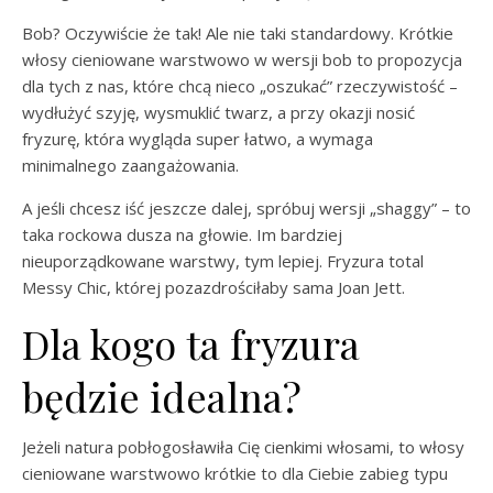
Bob? Oczywiście że tak! Ale nie taki standardowy. Krótkie
włosy cieniowane warstwowo w wersji bob to propozycja
dla tych z nas, które chcą nieco „oszukać” rzeczywistość –
wydłużyć szyję, wysmuklić twarz, a przy okazji nosić
fryzurę, która wygląda super łatwo, a wymaga
minimalnego zaangażowania.
A jeśli chcesz iść jeszcze dalej, spróbuj wersji „shaggy” – to
taka rockowa dusza na głowie. Im bardziej
nieuporządkowane warstwy, tym lepiej. Fryzura total
Messy Chic, której pozazdrościłaby sama Joan Jett.
Dla kogo ta fryzura
będzie idealna?
Jeżeli natura pobłogosławiła Cię cienkimi włosami, to włosy
cieniowane warstwowo krótkie to dla Ciebie zabieg typu