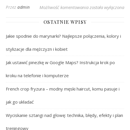
Krótkie Włosy Cienio
Przez
admin
Możliwość komentowania
została wyłączona
OSTATNIE WPISY
Jakie spodnie do marynarki? Najlepsze połączenia, kolory i
stylizacje dla mężczyzn i kobiet
Jak ustawić pinezkę w Google Maps? Instrukcja krok po
kroku na telefonie i komputerze
French crop fryzura – modny męski haircut, komu pasuje i
jak go układać
Wyciskanie sztangi nad głowę: technika, błędy, efekty i plan
treningowy