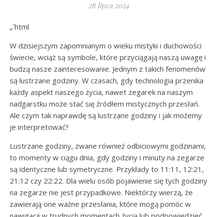
28 lipca 2024
„`html
W dzisiejszym zapomnianym o wieku mistyki i duchowości
świecie, wciąż są symbole, które przyciągają naszą uwagę i
budzą nasze zainteresowanie. Jednym z takich fenomenów
są lustrzane godziny. W czasach, gdy technologia przenika
każdy aspekt naszego życia, nawet zegarek na naszym
nadgarstku może stać się źródłem mistycznych przesłań.
Ale czym tak naprawdę są lustrzane godziny i jak możemy
je interpretować?
Lustrzane godziny, zwane również odbiciowymi godzinami,
to momenty w ciągu dnia, gdy godziny i minuty na zegarze
są identyczne lub symetryczne. Przykłady to 11:11, 12:21,
21:12 czy 22:22. Dla wielu osób pojawienie się tych godziny
na zegarze nie jest przypadkowe. Niektórzy wierzą, że
zawierają one ważne przesłania, które mogą pomóc w
nawigacji w trudnych momentach życia lub podpowiedzieć,