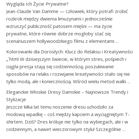
Wygląda Ich Życie Prywatne?
Jean-Claude Van Damme — człowiek, który potrafi zrobić
rozkrok między dwiema limuzynami i jednocześnie
wzruszyć publiczność patosem mięśni — ma życie
prywatne, które równie dobrze mogłoby stać się
scenariuszem hollywoodzkiego filmu z elementami …
Kolorowanki dla Dorosłych: Klucz do Relaksu i Kreatywności
„`html W dzisiejszym świecie, w którym stres, pośpiech i
ciągła presja stają się codziennością, poszukiwanie
sposobów na relaks i rozwijanie kreatywności stało się nie
tylko modą, ale i koniecznością. Wśród wielu metod walki …
Eleganckie Włoskie Dresy Damskie – Najnowsze Trendy i
Stylizacje
Jeszcze kilka lat temu noszenie dresu uchodziło za
modową wpadkę – coś między kapciem a wyciągniętym T-
shirtem. Dziś? Dres króluje nie tylko na wybiegach, ale i w
codziennym, a nawet wieczorowym stylu! Szczególnie …