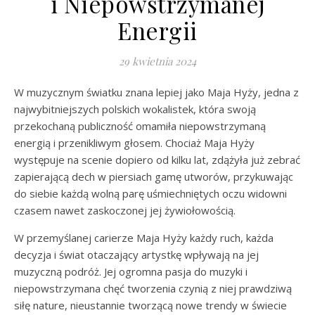
i Niepowstrzymanej
Energii
29 kwietnia 2024
W muzycznym światku znana lepiej jako Maja Hyży, jedna z
najwybitniejszych polskich wokalistek, która swoją
przekochaną publiczność omamiła niepowstrzymaną
energią i przenikliwym głosem. Chociaż Maja Hyży
występuje na scenie dopiero od kilku lat, zdążyła już zebrać
zapierającą dech w piersiach gamę utworów, przykuwając
do siebie każdą wolną parę uśmiechniętych oczu widowni
czasem nawet zaskoczonej jej żywiołowością.
W przemyślanej carierze Maja Hyży każdy ruch, każda
decyzja i świat otaczający artystkę wpływają na jej
muzyczną podróż. Jej ogromna pasja do muzyki i
niepowstrzymana chęć tworzenia czynią z niej prawdziwą
siłę nature, nieustannie tworzącą nowe trendy w świecie