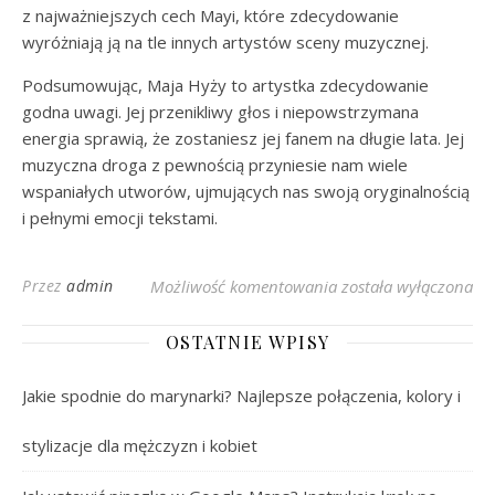
z najważniejszych cech Mayi, które zdecydowanie
wyróżniają ją na tle innych artystów sceny muzycznej.
Podsumowując, Maja Hyży to artystka zdecydowanie
godna uwagi. Jej przenikliwy głos i niepowstrzymana
energia sprawią, że zostaniesz jej fanem na długie lata. Jej
muzyczna droga z pewnością przyniesie nam wiele
wspaniałych utworów, ujmujących nas swoją oryginalnością
i pełnymi emocji tekstami.
Maja Hyży: Śpiewając
Przez
admin
Możliwość komentowania
została wyłączona
OSTATNIE WPISY
Jakie spodnie do marynarki? Najlepsze połączenia, kolory i
stylizacje dla mężczyzn i kobiet