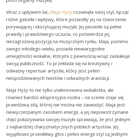
postrzegamy muzykę.
Wraz z upływem lat,
Maja Hyży
rozwinęła swój styl, łącząc
różne gatunki i wpływy, które pozwoliły jej na stworzenie
porywającej i ekscytującej muzyki. Jej piosenki są pełne
prawdy i prawdziwego uczucia, co potwierdza jej
niezagrożoną pozycję na muzycznym rynku. Maja, pomimo
swego młodego wieku, posiada niewiarygodne
umiejętności wokalne, którymi z pewnością wciąż zaskakuje
swoją publiczność. To przekłada się na kreatywny i
odważny repertuar artystki, który jest pełen
niespodziewanych twistów i odważnych aranżacji.
Maja Hyży to nie tylko utalentowana wokalistka, ale
również bardzo ekspresyjna osoba – na scenie staje się
prawdziwą siłą, której nie można nie zauważyć. Maja jest
niewyczerpanym zasobem energii, a jej niepowstrzymane
chęci pokazywania swojej muzyki sprawiają, że jest jednym
z najbardziej charyzmatycznych polskich artystów. Jej
wyjątkowo przenikliwy głos i pełen energii styl są jednymi