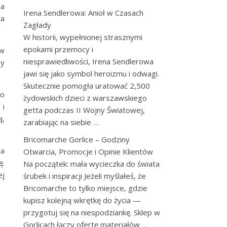
ia
Irena Sendlerowa: Anioł w Czasach
ra
Zagłady
W historii, wypełnionej strasznymi
epokami przemocy i
 w
niesprawiedliwości, Irena Sendlerowa
by
jawi się jako symbol heroizmu i odwagi.
Skutecznie pomogła uratować 2,500
do
żydowskich dzieci z warszawskiego
 i
getta podczas II Wojny Światowej,
ą,
zarabiając na siebie …
Bricomarche Gorlice – Godziny
da
Otwarcia, Promocje i Opinie Klientów
ę.
Na początek: mała wycieczka do świata
ej
śrubek i inspiracji Jeżeli myślałeś, że
Bricomarche to tylko miejsce, gdzie
kupisz kolejną wkrętkę do życia —
przygotuj się na niespodziankę. Sklep w
Gorlicach łączy ofertę materiałów …