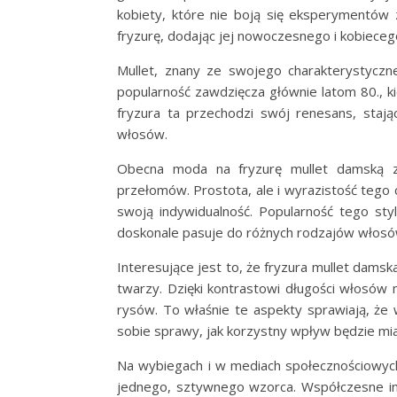
kobiety, które nie boją się eksperymentów 
fryzurę, dodając jej nowoczesnego i kobieceg
Mullet, znany ze swojego charakterystyczne
popularność zawdzięcza głównie latom 80., k
fryzura ta przechodzi swój renesans, stają
włosów.
Obecna moda na fryzurę mullet damską z
przełomów. Prostota, ale i wyrazistość tego c
swoją indywidualność. Popularność tego sty
doskonale pasuje do różnych rodzajów włosów
Interesujące jest to, że fryzura mullet damsk
twarzy. Dzięki kontrastowi długości włosów
rysów. To właśnie te aspekty sprawiają, że 
sobie sprawy, jak korzystny wpływ będzie miał
Na wybiegach i w mediach społecznościowych
jednego, sztywnego wzorca. Współczesne inte