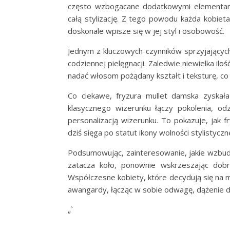
często wzbogacane dodatkowymi elementami,
całą stylizację. Z tego powodu każda kobieta
doskonale wpisze się w jej styl i osobowość.
Jednym z kluczowych czynników sprzyjających 
codziennej pielęgnacji. Zaledwie niewielka iloś
nadać włosom pożądany kształt i teksturę, co
Co ciekawe, fryzura mullet damska zyskała 
klasycznego wizerunku łączy pokolenia, odz
personalizacją wizerunku. To pokazuje, jak 
dziś sięga po statut ikony wolności stylistycz
Podsumowując, zainteresowanie, jakie wzbu
zatacza koło, ponownie wskrzeszając dobr
Współczesne kobiety, które decydują się na 
awangardy, łącząc w sobie odwagę, dążenie do 
„`