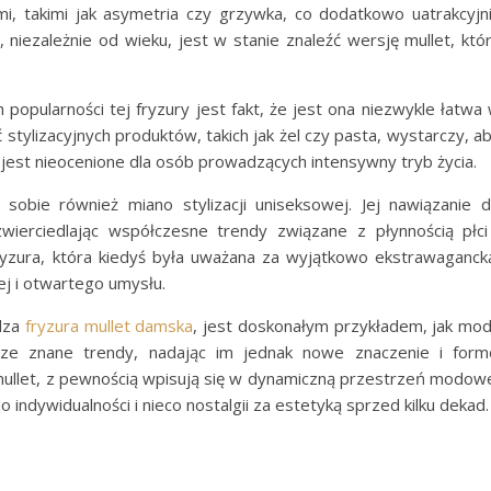
 takimi jak asymetria czy grzywka, co dodatkowo uatrakcyjn
, niezależnie od wieku, jest w stanie znaleźć wersję mullet, któ
popularności tej fryzury jest fakt, że jest ona niezwykle łatwa
ć stylizacyjnych produktów, takich jak żel czy pasta, wystarczy, a
 jest nieocenione dla osób prowadzących intensywny tryb życia.
sobie również miano stylizacji uniseksowej. Jej nawiązanie 
wierciedlając współczesne trendy związane z płynnością płci
fryzura, która kiedyś była uważana za wyjątkowo ekstrawaganck
nej i otwartego umysłu.
dza
fryzura mullet damska
, jest doskonałym przykładem, jak mo
ze znane trendy, nadając im jednak nowe znaczenie i form
mullet, z pewnością wpisują się w dynamiczną przestrzeń modow
indywidualności i nieco nostalgii za estetyką sprzed kilku dekad.