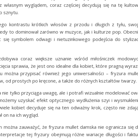
z własnym wyglądem, coraz częściej decydują się na tę kulto
o sznytu.
go kontrastu krótkich włosów z przodu i długich z tyłu, swo
iedy to dominował zarówno w muzyce, jak i kulturze pop. Obecn
c się symbolem odwagi i nietuzinkowego podejścia do stylizac
dobywa coraz większe uznanie wśród miłośniczek modowy
ięcia sprawia, że jest ono idealne dla kobiet, które pragną wyraz
lu można przypisać również jego uniwersalności – fryzura mull
, od prostych po kręcone, a także do różnych kształtów twarzy.
a nie tylko przyciąga uwagę, ale i potrafi wizualnie modelować ow
 możemy uzyskać efekt optycznego wydłużenia szyi i wysmuklen
wiele kobiet decyduje się na ten odważny krok, często nie zdaj
 on na ich wygląd.
 można zauważyć, że fryzura mullet damska nie ogranicza się 
rpretacje tej fryzury obejmują różne wariacje długości i faktu