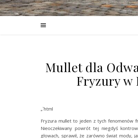
Mullet dla Odw
Fryzury w
„`html
Fryzura mullet to jeden z tych fenomenów fry
Nieoczekiwany powrót tej niegdyś kontrower
głowach, sprawił, że zarówno świat mody, jak