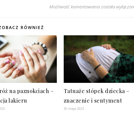
Mullet dla Odwa
Możliwość komentowania
została wyłączo
ZOBACZ RÓWNIEŻ
 róż na paznokciach –
Tatuaże stópek dziecka –
cja lakieru
znaczenie i sentyment
023
30 maja 2023