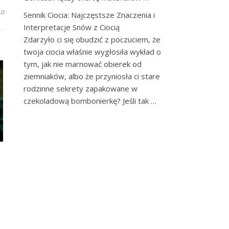
żnych: Powrót Kultowej Fryzury w Damskim Wydaniu
na
Sennik Ciocia: Najczęstsze Znaczenia i
Interpretacje Snów z Ciocią
Zdarzyło ci się obudzić z poczuciem, że
twoja ciocia właśnie wygłosiła wykład o
tym, jak nie marnować obierek od
ziemniaków, albo że przyniosła ci stare
rodzinne sekrety zapakowane w
czekoladową bombonierkę? Jeśli tak …