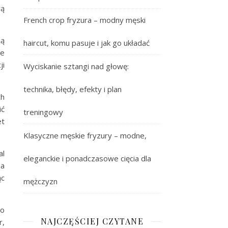
wą
French crop fryzura – modny męski
ją
haircut, komu pasuje i jak go układać
ie
ji
Wyciskanie sztangi nad głowę:
technika, błędy, efekty i plan
ch
ić
treningowy
et
Klasyczne męskie fryzury – modne,
al
eleganckie i ponadczasowe cięcia dla
ia
ąc
mężczyzn
do
NAJCZĘŚCIEJ CZYTANE
r,