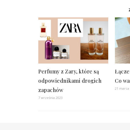
Perfumy z Zary, które są
Łącze
odpowiednikami drogich
Co wa
21 marca
zapachów
7 września 2023