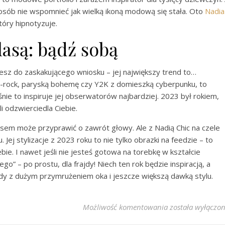
osób nie wspomnieć jak wielką ikoną modową się stała. Oto
Nadia
tóry hipnotyzuje.
lasą: bądź sobą
iesz do zaskakującego wniosku – jej największy trend to…
m-rock, paryską bohemę czy Y2K z domieszką cyberpunku, to
aśnie to inspiruje jej obserwatorów najbardziej. 2023 był rokiem,
i odzwierciedla Ciebie.
zasem może przyprawić o zawrót głowy. Ale z Nadią Chic na czele
Jej stylizacje z 2023 roku to nie tylko obrazki na feedzie – to
bie. I nawet jeśli nie jesteś gotowa na torebkę w kształcie
go” – po prostu, dla frajdy! Niech ten rok będzie inspiracją, a
y z dużym przymrużeniem oka i jeszcze większą dawką stylu.
Nadia Chic: Najn
Możliwość komentowania
została wyłączo