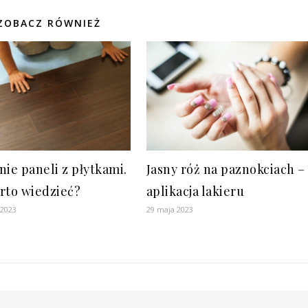
ZOBACZ RÓWNIEŻ
nie paneli z płytkami.
Jasny róż na paznokciach –
rto wiedzieć?
aplikacja lakieru
 2023
29 maja 2023