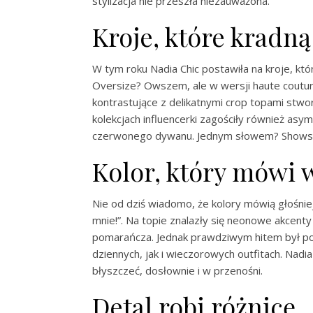
stylizacja nie przeszła niezauważona.
Kroje, które kradn
W tym roku Nadia Chic postawiła na kroje, któ
Oversize? Owszem, ale w wersji haute couture
kontrastujące z delikatnymi crop topami stwo
kolekcjach influencerki zagościły również asy
czerwonego dywanu. Jednym słowem? Shows
Kolor, który mówi w
Nie od dziś wiadomo, że kolory mówią głośniej
mnie!”. Na topie znalazły się neonowe akcenty
pomarańcza. Jednak prawdziwym hitem był powr
dziennych, jak i wieczorowych outfitach. Nad
błyszczeć, dosłownie i w przenośni.
Detal robi różnicę