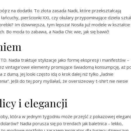
pójrz na dodatki. To złota zasada Nadii, które przekształcają
ńcuchy, pierścionki XXL czy okulary przypominające dzieła sztuk
rebki? Im dziwniejsza, tym lepsza! Nosiła już modele w kształcie
nch. Bo moda to zabawa, a Nadia Chic wie, jak się bawić!
aniem
D. Nadia traktuje stylizacje jako formę ekspresji i manifestów –
rzez vintage’owe elementy promujące świadomą konsumpcję, aż p
 dumą. Jej looki często idą o krok dalej niż tylko „ładnie
”. Jeśli do tej pory myślałaś, że oversizeowy t-shirt nie niesie
licy i elegancji
oby, która w jednym tygodniu może przejść z pokazowej eleganc
n dolarów? Nadia porusza się po trendach jak baletnica – lekko,
m to modowe portfolio i zarazem inspirator dla tysięcy dziewczyn.