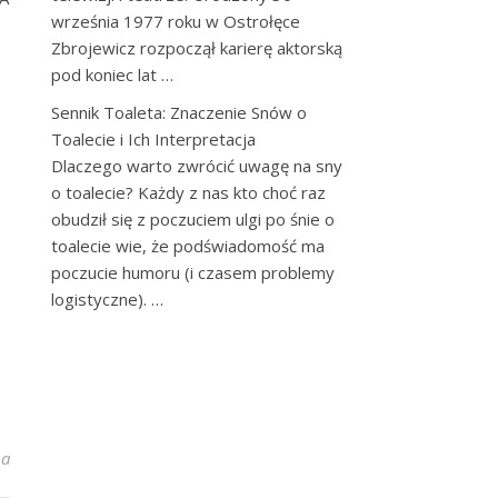
września 1977 roku w Ostrołęce
Zbrojewicz rozpoczął karierę aktorską
pod koniec lat …
Sennik Toaleta: Znaczenie Snów o
Toalecie i Ich Interpretacja
Dlaczego warto zwrócić uwagę na sny
o toalecie? Każdy z nas kto choć raz
obudził się z poczuciem ulgi po śnie o
toalecie wie, że podświadomość ma
poczucie humoru (i czasem problemy
logistyczne). …
owsze Trendy i Stylizacje 2023
na