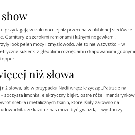
ą show
re przyciągają wzrok mocniej niż przecena w ulubionej sieciówce.
. Garnitury z szerokimi ramionami i luźnymi nogawkami,
rzyły look pełen mocy i zmysłowości. Ale to nie wszystko – w
metryczne sukienki z głębokimi rozcięciami i drapowaniami godnymi
topper.
ięcej niż słowa
 niż słowa, ale w przypadku Nadii wręcz krzyczą: „Patrzcie na
 – soczysta limonka, elektryczny błękit, ostre róże i mandarynko
ót srebra i metalicznych tkanin, które lśniły zarówno na
ia udowodniła, że każda z nas może być gwiazdą – wystarczy