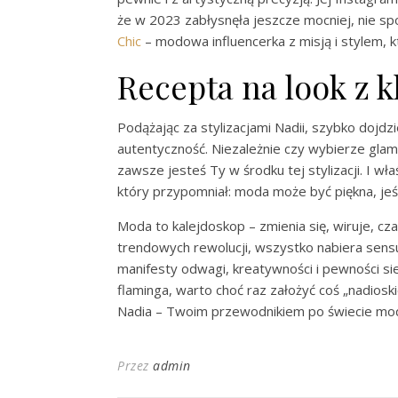
że w 2023 zabłysnęła jeszcze mocniej, nie sp
Chic
– modowa influencerka z misją i stylem, k
Recepta na look z k
Podążając za stylizacjami Nadii, szybko dojdz
autentyczność. Niezależnie czy wybierze gla
zawsze jesteś Ty w środku tej stylizacji. I wł
który przypomniał: moda może być piękna, jeśl
Moda to kalejdoskop – zmienia się, wiruje, c
trendowych rewolucji, wszystko nabiera sensu. 
manifesty odwagi, kreatywności i pewności sie
flaminga, warto choć raz założyć coś „nadioskie
Nadia – Twoim przewodnikiem po świecie mod
Przez
admin