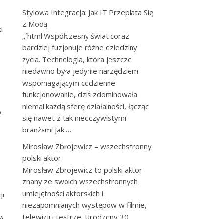
Stylowa Integracja: Jak IT Przeplata Się
z Modą
i
„`html Współczesny świat coraz
bardziej fuzjonuje różne dziedziny
życia. Technologia, która jeszcze
niedawno była jedynie narzędziem
wspomagającym codzienne
funkcjonowanie, dziś zdominowała
niemal każdą sferę działalności, łącząc
o
się nawet z tak nieoczywistymi
branżami jak …
Mirosław Zbrojewicz – wszechstronny
polski aktor
Mirosław Zbrojewicz to polski aktor
znany ze swoich wszechstronnych
umiejętności aktorskich i
ji
niezapomnianych występów w filmie,
telewizji i teatrze. Urodzony 30
 A