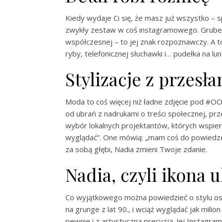
Kiedy wydaje Ci się, że masz już wszystko – s
zwykły zestaw w coś instagramowego. Grube ła
współczesnej – to jej znak rozpoznawczy. A to
ryby, telefonicznej słuchawki i… pudełka na lu
Stylizacje z przesł
Moda to coś więcej niż ładne zdjęcie pod #OOT
od ubrań z nadrukami o treści społecznej, p
wybór lokalnych projektantów, których wspiera z
wyglądać”. One mówią: „mam coś do powiedzenia
za sobą głębi, Nadia zmieni Twoje zdanie.
Nadia, czyli ikona u
Co wyjątkowego można powiedzieć o stylu os
na grunge z lat 90., i wciąż wyglądać jak milio
pewnie i z artystyczną precyzją. Jej Instagra