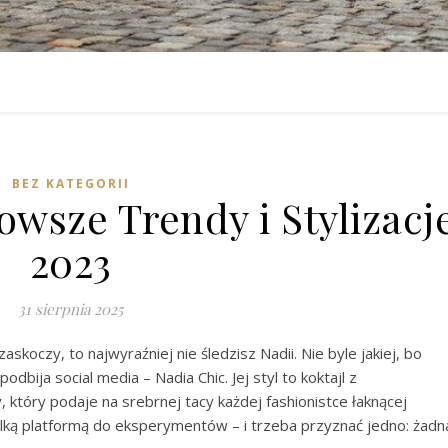
BEZ KATEGORII
owsze Trendy i Stylizacj
2023
31 sierpnia 2025
zaskoczy, to najwyraźniej nie śledzisz Nadii. Nie byle jakiej, bo
bija social media – Nadia Chic. Jej styl to koktajl z
, który podaje na srebrnej tacy każdej fashionistce łaknącej
ielką platformą do eksperymentów – i trzeba przyznać jedno: żadn