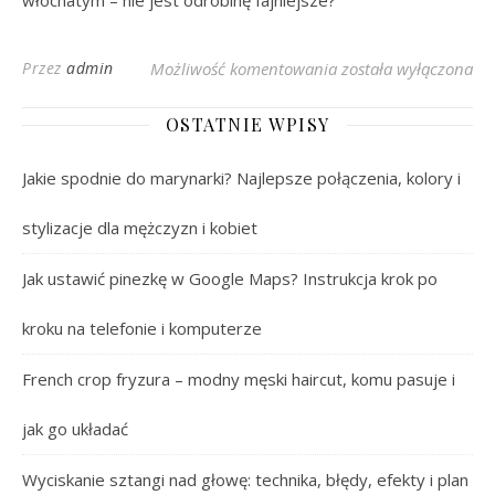
włochatym – nie jest odrobinę fajniejsze?
Najlepsze Psy dla Ale
Przez
admin
Możliwość komentowania
została wyłączona
OSTATNIE WPISY
Jakie spodnie do marynarki? Najlepsze połączenia, kolory i
stylizacje dla mężczyzn i kobiet
Jak ustawić pinezkę w Google Maps? Instrukcja krok po
kroku na telefonie i komputerze
French crop fryzura – modny męski haircut, komu pasuje i
jak go układać
Wyciskanie sztangi nad głowę: technika, błędy, efekty i plan