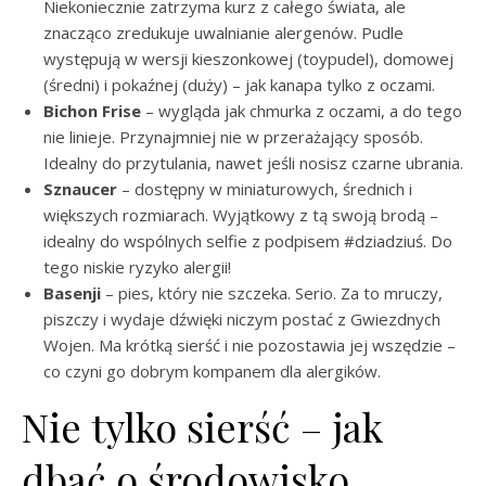
Niekoniecznie zatrzyma kurz z całego świata, ale
znacząco zredukuje uwalnianie alergenów. Pudle
występują w wersji kieszonkowej (toypudel), domowej
(średni) i pokaźnej (duży) – jak kanapa tylko z oczami.
Bichon Frise
– wygląda jak chmurka z oczami, a do tego
nie linieje. Przynajmniej nie w przerażający sposób.
Idealny do przytulania, nawet jeśli nosisz czarne ubrania.
Sznaucer
– dostępny w miniaturowych, średnich i
większych rozmiarach. Wyjątkowy z tą swoją brodą –
idealny do wspólnych selfie z podpisem #dziadziuś. Do
tego niskie ryzyko alergii!
Basenji
– pies, który nie szczeka. Serio. Za to mruczy,
piszczy i wydaje dźwięki niczym postać z Gwiezdnych
Wojen. Ma krótką sierść i nie pozostawia jej wszędzie –
co czyni go dobrym kompanem dla alergików.
Nie tylko sierść – jak
dbać o środowisko