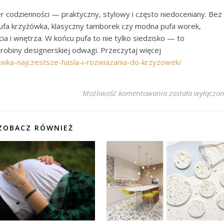
codzienności — praktyczny, stylowy i często niedoceniany. Bez
pufa krzyżówka, klasyczny tamborek czy modna pufa worek,
a i wnętrza. W końcu pufa to nie tylko siedzisko — to
obiny designerskiej odwagi. Przeczytaj więcej
owka-najczestsze-hasla-i-rozwiazania-do-krzyzowek/
Najpopularniejsz
Możliwość komentowania
została wyłączo
ZOBACZ RÓWNIEŻ