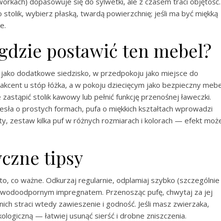
orkach) dopasowuje się do sylwetki, ale z czasem traci objętość.
o stolik, wybierz płaską, twardą powierzchnię; jeśli ma być miękką
e.
 gdzie postawić ten mebel?
 jako dodatkowe siedzisko, w przedpokoju jako miejsce do
 akcent u stóp łóżka, a w pokoju dziecięcym jako bezpieczny mebe
astąpić stolik kawowy lub pełnić funkcję przenośnej ławeczki.
zesła o prostych formach, pufa o miękkich kształtach wprowadzi
ty, zestaw kilka puf w różnych rozmiarach i kolorach — efekt moż
yczne tipsy
to, co ważne. Odkurzaj regularnie, odplamiaj szybko (szczególnie
ecz wodoodpornym impregnatem. Przenosząc pufę, chwytaj za jej
ich straci wtedy zawieszenie i godność. Jeśli masz zwierzaka,
ologiczną — łatwiej usunąć sierść i drobne zniszczenia.