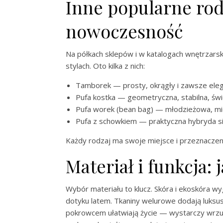
Inne popularne rodz
nowoczesność
Na półkach sklepów i w katalogach wnętrzarsk
stylach. Oto kilka z nich:
Tamborek — prosty, okrągły i zawsze elega
Pufa kostka — geometryczna, stabilna, świ
Pufa worek (bean bag) — młodzieżowa, mięk
Pufa z schowkiem — praktyczna hybryda sie
Każdy rodzaj ma swoje miejsce i przeznaczenie
Materiał i funkcja:
Wybór materiału to klucz. Skóra i ekoskóra wy
dotyku latem. Tkaniny welurowe dodają luksu
pokrowcem ułatwiają życie — wystarczy wrzuc