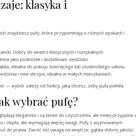
aje: klasyka i
ich znajdziesz pufy, które przypominają o różnych epokach i
ncki. Dobry do wnętrz klasycznych i rustykalnych.
etna jako podnóżek i dodatkowe siedzisko.
ka, idealna do pokoju dziecięcego lub studenckiego salonu.
dzenia i mini-skrzyni, idealna w małych mieszkaniach.
 — wybór zależy od funkcji, jaką chcesz, żeby pufa pełniła.
 jak wybrać pufę?
glądają elegancko i są łatwe do czyszczenia, ale mniej przyjazne
su i ciepła, ale wymagają więcej uwagi. Pufy z wyjmowanym
ić do prania. Zwróć też uwagę na wnętrze: gąbka dobrej jakości