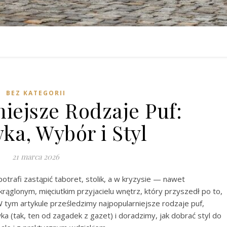
BEZ KATEGORII
iejsze Rodzaje Puf:
ka, Wybór i Styl
21 marca 2026
trafi zastąpić taboret, stolik, a w kryzysie — nawet
rąglonym, mięciutkim przyjacielu wnętrz, który przyszedł po to,
W tym artykule prześledzimy najpopularniejsze rodzaje puf,
a (tak, ten od zagadek z gazet) i doradzimy, jak dobrać styl do