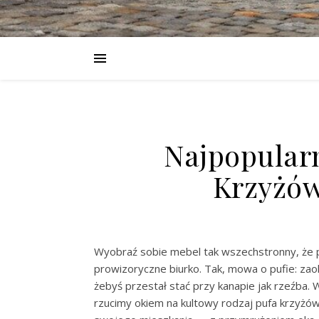
Najpopularn
Krzyżów
Wyobraź sobie mebel tak wszechstronny, że po
prowizoryczne biurko. Tak, mowa o pufie: zaok
żebyś przestał stać przy kanapie jak rzeźba. 
rzucimy okiem na kultowy rodzaj pufa krzyżówk