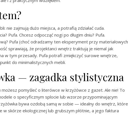
le i z praktycznym wdziękiem.
item?
li: nie zajmują dużo miejsca, a potrafią zdziałać cuda.
ia? Pufa. Chcesz odpocząć nogi po długim dniu? Pufa.
kawą? Pufa (choć odradzamy ten eksperyment przy materiałowych
lność sprawiają, że projektanci wnętrz traktują je niemal jak
ma w tym przesady. Pufa potrafi zmiękczyć surowe wnętrze,
punkt do minimalistycznych mebli.
wka — zagadka stylistyczna
 możesz pomyśleć o literówce w krzyżówce z gazet. Ale nie! To
modele o specyficznym splocie lub wzorze przypominającym
a krzyżówka bywa ozdobą samą w sobie — idealny do wnętrz, które
 w skórze ekologicznej lub grubszym płótnie, a jego faktura