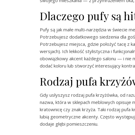
swojego mieszkania — z przymrużeniem oka, a
Dlaczego pufy są h
Pufy są jak małe multi-narzędzia w świecie meb
Potrzebujesz dodatkowego siedzenia dla gośc
Potrzebujesz miejsca, gdzie położyć tacę z 
wersjach). Ich lekkość stylistyczna i funkcjona
obowiązkowy akcent każdego salonu — i nie 
dodać koloru lub stworzyć interesujący kontra
Rodzaj pufa krzyżó
Gdy usłyszysz rodzaj pufa krzyżówka, od razu
nazwa, która w sklepach meblowych opisuje 
kratownicę czy znak krzyża. Taki rodzaj puf
lubią geometryczne akcenty. Często występuje
dodaje głębi pomieszczeniu.