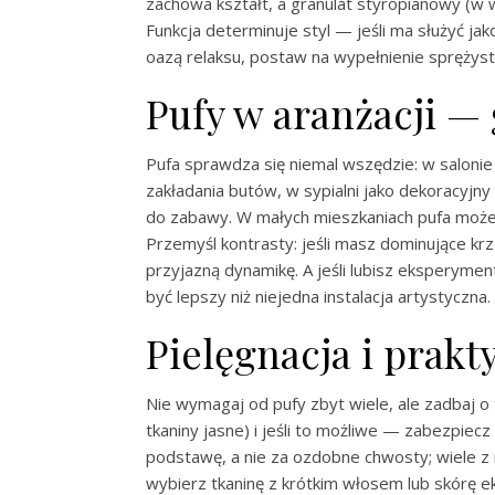
zachowa kształt, a granulat styropianowy (w w
Funkcja determinuje styl — jeśli ma służyć jak
oazą relaksu, postaw na wypełnienie sprężyst
Pufy w aranżacji —
Pufa sprawdza się niemal wszędzie: w salonie
zakładania butów, w sypialni jako dekoracyjny
do zabawy. W małych mieszkaniach pufa może z
Przemyśl kontrasty: jeśli masz dominujące kr
przyjazną dynamikę. A jeśli lubisz eksperymen
być lepszy niż niejedna instalacja artystyczna.
Pielęgnacja i prakt
Nie wymagaj od pufy zbyt wiele, ale zadbaj o 
tkaniny jasne) i jeśli to możliwe — zabezpi
podstawę, a nie za ozdobne chwosty; wiele z n
wybierz tkaninę z krótkim włosem lub skórę ek