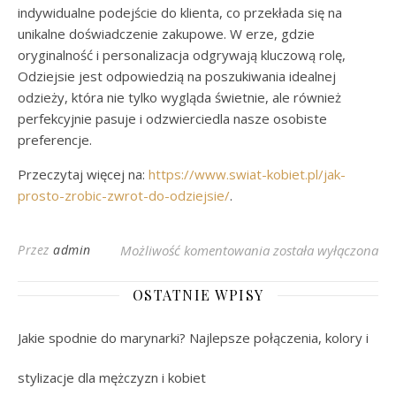
indywidualne podejście do klienta, co przekłada się na
unikalne doświadczenie zakupowe. W erze, gdzie
oryginalność i personalizacja odgrywają kluczową rolę,
Odziejsie jest odpowiedzią na poszukiwania idealnej
odzieży, która nie tylko wygląda świetnie, ale również
perfekcyjnie pasuje i odzwierciedla nasze osobiste
preferencje.
Przeczytaj więcej na:
https://www.swiat-kobiet.pl/jak-
prosto-zrobic-zwrot-do-odziejsie/
.
Odziejsie: Nowa Era
Przez
admin
Możliwość komentowania
została wyłączona
OSTATNIE WPISY
Jakie spodnie do marynarki? Najlepsze połączenia, kolory i
stylizacje dla mężczyzn i kobiet