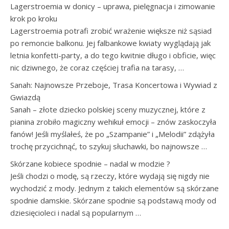
Lagerstroemia w donicy – uprawa, pielęgnacja i zimowanie
krok po kroku
Lagerstroemia potrafi zrobić wrażenie większe niż sąsiad
po remoncie balkonu. Jej falbankowe kwiaty wyglądają jak
letnia konfetti-party, a do tego kwitnie długo i obficie, więc
nic dziwnego, że coraz częściej trafia na tarasy, …
Sanah: Najnowsze Przeboje, Trasa Koncertowa i Wywiad z
Gwiazdą
Sanah – złote dziecko polskiej sceny muzycznej, które z
pianina zrobiło magiczny wehikuł emocji – znów zaskoczyła
fanów! Jeśli myślałeś, że po „Szampanie” i „Melodii” zdążyła
trochę przycichnąć, to szykuj słuchawki, bo najnowsze …
Skórzane kobiece spodnie – nadal w modzie ?
Jeśli chodzi o modę, są rzeczy, które wydają się nigdy nie
wychodzić z mody. Jednym z takich elementów są skórzane
spodnie damskie. Skórzane spodnie są podstawą mody od
dziesięcioleci i nadal są popularnym …