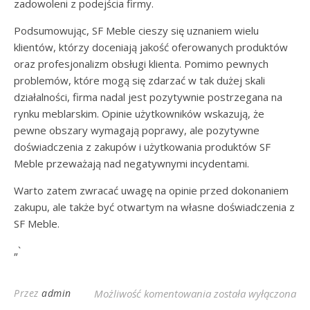
zadowoleni z podejścia firmy.
Podsumowując, SF Meble cieszy się uznaniem wielu
klientów, którzy doceniają jakość oferowanych produktów
oraz profesjonalizm obsługi klienta. Pomimo pewnych
problemów, które mogą się zdarzać w tak dużej skali
działalności, firma nadal jest pozytywnie postrzegana na
rynku meblarskim. Opinie użytkowników wskazują, że
pewne obszary wymagają poprawy, ale pozytywne
doświadczenia z zakupów i użytkowania produktów SF
Meble przeważają nad negatywnymi incydentami.
Warto zatem zwracać uwagę na opinie przed dokonaniem
zakupu, ale także być otwartym na własne doświadczenia z
SF Meble.
„`
Opinie Klientów o SF
Przez
admin
Możliwość komentowania
została wyłączona