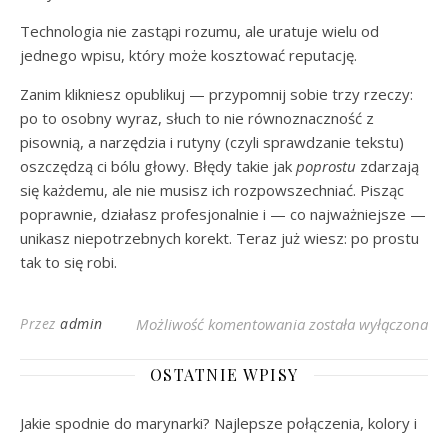
Technologia nie zastąpi rozumu, ale uratuje wielu od
jednego wpisu, który może kosztować reputację.
Zanim klikniesz opublikuj — przypomnij sobie trzy rzeczy:
po to osobny wyraz, słuch to nie równoznaczność z
pisownią, a narzędzia i rutyny (czyli sprawdzanie tekstu)
oszczędzą ci bólu głowy. Błędy takie jak
poprostu
zdarzają
się każdemu, ale nie musisz ich rozpowszechniać. Pisząc
poprawnie, działasz profesjonalnie i — co najważniejsze —
unikasz niepotrzebnych korekt. Teraz już wiesz: po prostu
tak to się robi.
Poprostu czy Po Pros
Przez
admin
Możliwość komentowania
została wyłączona
OSTATNIE WPISY
Jakie spodnie do marynarki? Najlepsze połączenia, kolory i