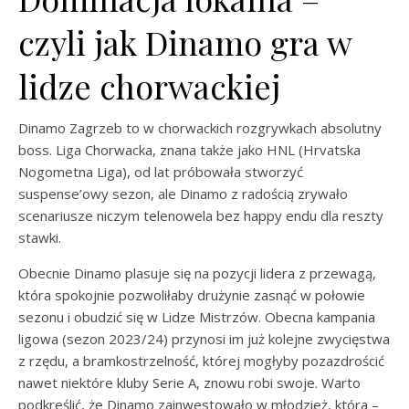
czyli jak Dinamo gra w
lidze chorwackiej
Dinamo Zagrzeb to w chorwackich rozgrywkach absolutny
boss. Liga Chorwacka, znana także jako HNL (Hrvatska
Nogometna Liga), od lat próbowała stworzyć
suspense’owy sezon, ale Dinamo z radością zrywało
scenariusze niczym telenowela bez happy endu dla reszty
stawki.
Obecnie Dinamo plasuje się na pozycji lidera z przewagą,
która spokojnie pozwoliłaby drużynie zasnąć w połowie
sezonu i obudzić się w Lidze Mistrzów. Obecna kampania
ligowa (sezon 2023/24) przynosi im już kolejne zwycięstwa
z rzędu, a bramkostrzelność, której mogłyby pozazdrościć
nawet niektóre kluby Serie A, znowu robi swoje. Warto
podkreślić, że Dinamo zainwestowało w młodzież, która –