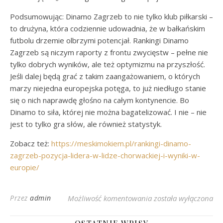
Podsumowując: Dinamo Zagrzeb to nie tylko klub piłkarski –
to drużyna, która codziennie udowadnia, że w bałkańskim
futbolu drzemie olbrzymi potencjał. Rankingi Dinamo
Zagrzeb są niczym raporty z frontu zwycięstw – pełne nie
tylko dobrych wyników, ale też optymizmu na przyszłość.
Jeśli dalej będą grać z takim zaangażowaniem, o których
marzy niejedna europejska potęga, to już niedługo stanie
się o nich naprawdę głośno na całym kontynencie. Bo
Dinamo to siła, której nie można bagatelizować. I nie – nie
jest to tylko gra słów, ale również statystyk.
Zobacz też:
https://meskimokiem.pl/rankingi-dinamo-
zagrzeb-pozycja-lidera-w-lidze-chorwackiej-i-wyniki-w-
europie/
Rankingi Dinamo Zagrz
Przez
admin
Możliwość komentowania
została wyłączona