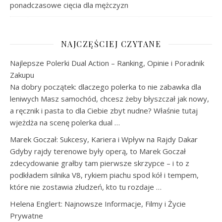
ponadczasowe cięcia dla mężczyzn
NAJCZĘŚCIEJ CZYTANE
Najlepsze Polerki Dual Action – Ranking, Opinie i Poradnik
Zakupu
Na dobry początek: dlaczego polerka to nie zabawka dla
leniwych Masz samochód, chcesz żeby błyszczał jak nowy,
a ręcznik i pasta to dla Ciebie zbyt nudne? Właśnie tutaj
wjeżdża na scenę polerka dual …
Marek Goczał: Sukcesy, Kariera i Wpływ na Rajdy Dakar
Gdyby rajdy terenowe były operą, to Marek Goczał
zdecydowanie grałby tam pierwsze skrzypce – i to z
podkładem silnika V8, rykiem piachu spod kół i tempem,
które nie zostawia złudzeń, kto tu rozdaje …
Helena Englert: Najnowsze Informacje, Filmy i Życie
Prywatne