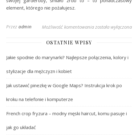
swojej garderoby, śmiało zrób to – to ponadczasowy
element, którego nie pożałujesz.
Skórzane kobiece spo
Przez
admin
Możliwość komentowania
została wyłączona
OSTATNIE WPISY
Jakie spodnie do marynarki? Najlepsze połączenia, kolory i
stylizacje dla mężczyzn i kobiet
Jak ustawić pinezkę w Google Maps? Instrukcja krok po
kroku na telefonie i komputerze
French crop fryzura – modny męski haircut, komu pasuje i
jak go układać