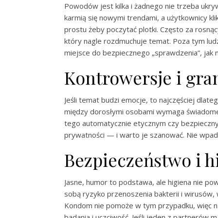
Powodów jest kilka i żadnego nie trzeba ukry
karmią się nowymi trendami, a użytkownicy kli
prostu żeby poczytać plotki. Często za rosnąc
który nagle rozdmuchuje temat. Poza tym lud
miejsce do bezpiecznego „sprawdzenia”, jak 
Kontrowersje i gra
Jeśli temat budzi emocje, to najczęściej dlate
między dorosłymi osobami wymaga świadomej zg
tego automatycznie etycznym czy bezpiecznym
prywatności — i warto je szanować. Nie wpadaj
Bezpieczeństwo i h
Jasne, humor to podstawa, ale higiena nie p
sobą ryzyko przenoszenia bakterii i wirusów,
Kondom nie pomoże w tym przypadku, więc na
badania i uczciwość. Jeśli jeden z partnerów 