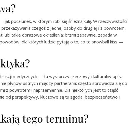
zwa?
— jak pocałunek, w którym robi się śnieżną kulę. W rzeczywistości
do przekazywania czegoś z jednej osoby do drugiej i z powrotem,
net lubi takie obrazowe określenia: brzmi zabawnie, zapada w
owodów, dla których ludzie pytają o to, co to snowball kiss —
ktyka?
trukcji medycznych — tu wystarczy rzeczowy i kulturalny opis.
anie płynów ustnych między partnerami; często sprowadza się do
mi z powrotem i naprzemiennie. Dla niektórych jest to część
żnie od perspektywy, kluczowe są tu zgoda, bezpieczeństwo i
ukają tego terminu?