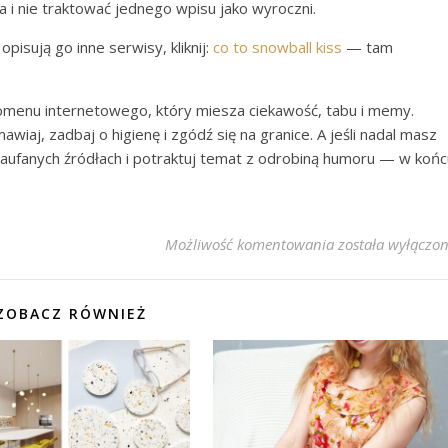
 i nie traktować jednego wpisu jako wyroczni.
 opisują go inne serwisy, kliknij:
co to snowball kiss
— tam
omenu internetowego, który miesza ciekawość, tabu i memy.
iaj, zadbaj o higienę i zgódź się na granice. A jeśli nadal masz
 zaufanych źródłach i potraktuj temat z odrobiną humoru — w końc
Snowball Kiss: Co
Możliwość komentowania
została wyłączo
ZOBACZ RÓWNIEŻ