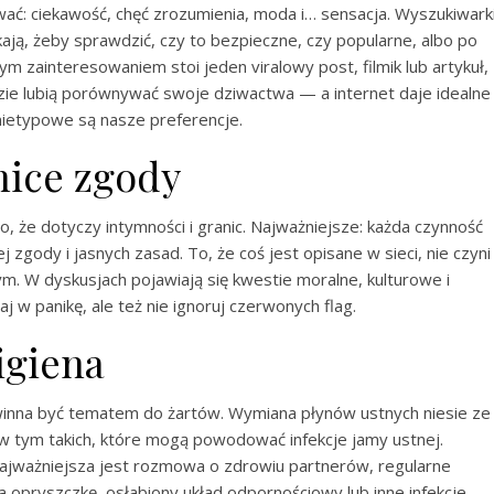
wać: ciekawość, chęć zrozumienia, moda i… sensacja. Wyszukiwark
kają, żeby sprawdzić, czy to bezpieczne, czy popularne, albo po
ym zainteresowaniem stoi jeden viralowy post, filmik lub artykuł,
zie lubią porównywać swoje dziwactwa — a internet daje idealne
nietypowe są nasze preferencje.
nice zgody
go, że dotyczy intymności i granic. Najważniejsze: każda czynność
ody i jasnych zasad. To, że coś jest opisane w sieci, nie czyni
. W dyskusjach pojawiają się kwestie moralne, kulturowe i
 w panikę, ale też nie ignoruj czerwonych flag.
igiena
owinna być tematem do żartów. Wymiana płynów ustnych niesie ze
 w tym takich, które mogą powodować infekcje jamy ustnej.
jważniejsza jest rozmowa o zdrowiu partnerów, regularne
ma opryszczkę, osłabiony układ odpornościowy lub inne infekcje,