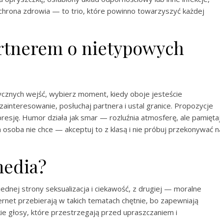
 ochrona zdrowia — to trio, które powinno towarzyszyć każdej
artnerem o nietypowych
cznych wejść, wybierz moment, kiedy oboje jesteście
 zainteresowanie, posłuchaj partnera i ustal granice. Propozycje
resję. Humor działa jak smar — rozluźnia atmosferę, ale pamiętaj
ga osoba nie chce — akceptuj to z klasą i nie próbuj przekonywać n
media?
jednej strony seksualizacja i ciekawość, z drugiej — moralne
internet przebierają w takich tematach chętnie, bo zapewniają
ckie głosy, które przestrzegają przed upraszczaniem i