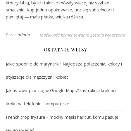
którzy lubią, by ich talerze mówiły więcej niż szybko i
smacznie. Kup jedno opakowanie, ucz się subtelności i
pamiętaj — mała płatka, wielka różnica.
Sól Maldon: Sekrety 
Przez
admin
Możliwość komentowania
została wyłączona
OSTATNIE WPISY
Jakie spodnie do marynarki? Najlepsze połączenia, kolory i
stylizacje dla mężczyzn i kobiet
Jak ustawić pinezkę w Google Maps? Instrukcja krok po
kroku na telefonie i komputerze
French crop fryzura – modny męski haircut, komu pasuje i
jak go układać