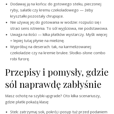
Dodawaj ją na końcu: do gotowego steku, pieczonej
ryby, sałatki czy kremu czekoladowego — żeby
kryształki pozostały chrupiące.
Nie używaj jej do gotowania w wodzie: rozpuści się i
straci sens istnienia. To sól wyjściowa, nie podstawowa.
Uwaga na ilości — kilka płatków wystarczy. Myśli: więcej
= lepiej tutaj płynie na mieliznę.
Wypróbuj na deserach: tak, na karmelizowanej
czekoladzie czy na kremie brulee. Słodko-słone combo
robi furorę.
Przepisy i pomysły, gdzie
sól naprawdę zabłyśnie
Masz ochotę na szybki upgrade? Oto kilka scenariuszy,
gdzie płatki pokażą klasę:
Stek: zatrzymaj sok, pokrój i posyp tuż przed podaniem