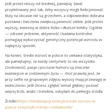
Jeśli jesteś niższy od średniej, pamiętaj: świat
projektowany jest tak, żeby wszyscy mogli funkcjonować.
Buty na obcasie nie są grzechem, a odpowiednio dobrana
postawa i ćwiczenia zwiększą pewność siebie. Jeśli jesteś
wyższy, inwestuj w dobre łóżko i dłuższe kołdry. Ogólnie
— zdrowe jedzenie, aktywność i badania kontrolne
pomagają wykorzystać genetyczny potencjał wzrostu w
najlepszy sposób.
Na koniec: średni wzrost w polsce to ciekawa statystyka,
ale pamiętajmy, że każdy centymetr to nie wszystko.
Osobowość, pasje i poczucie humoru są znacznie
ważniejsze w codziennym życiu — choć prawdą jest, że
przy selfie na grupowym zdjęciu wysocy mają przewagę w
widoczności. Jeśli chcesz zgłębić temat głębiej i poznać
więcej liczb, analiz i trendów, odsyłam do pełnego źródła.
Źródło:
https://meskiespojrzenie.pl/sredni-wzrost-w-
polsce-statystyki-trendy-i-ciekawostki/