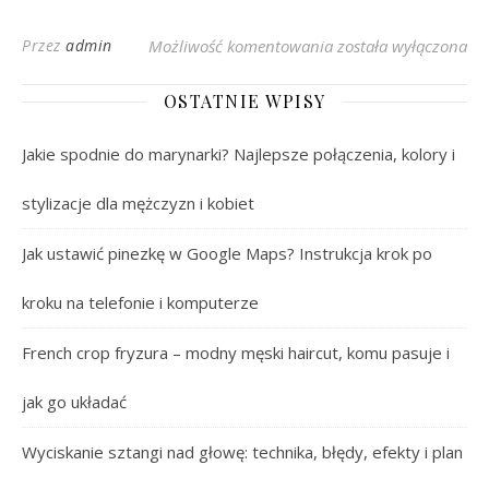
Średni Wzrost w Polsc
Przez
admin
Możliwość komentowania
została wyłączona
OSTATNIE WPISY
Jakie spodnie do marynarki? Najlepsze połączenia, kolory i
stylizacje dla mężczyzn i kobiet
Jak ustawić pinezkę w Google Maps? Instrukcja krok po
kroku na telefonie i komputerze
French crop fryzura – modny męski haircut, komu pasuje i
jak go układać
Wyciskanie sztangi nad głowę: technika, błędy, efekty i plan