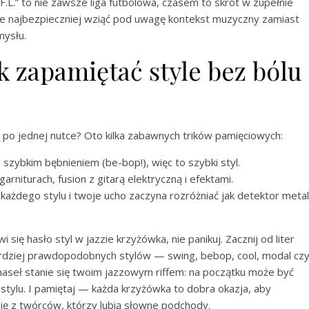
.L.” to nie zawsze liga futbolowa, czasem to skrót w zupełnie
ce najbezpieczniej wziąć pod uwagę kontekst muzyczny zamiast
mysłu.
 zapamiętać style bez bólu
l po jednej nutce? Oto kilka zabawnych trików pamięciowych:
 szybkim bębnieniem (be-bop!), więc to szybki styl.
niturach, fusion z gitarą elektryczną i efektami.
każdego stylu i twoje ucho zaczyna rozróżniać jak detektor meta
się hasło styl w jazzie krzyżówka, nie panikuj. Zacznij od liter
jbardziej prawdopodobnych stylów — swing, bebop, cool, modal cz
aseł stanie się twoim jazzowym riffem: na początku może być
 stylu. I pamiętaj — każda krzyżówka to dobra okazja, aby
się z twórców, którzy lubią słowne podchody.