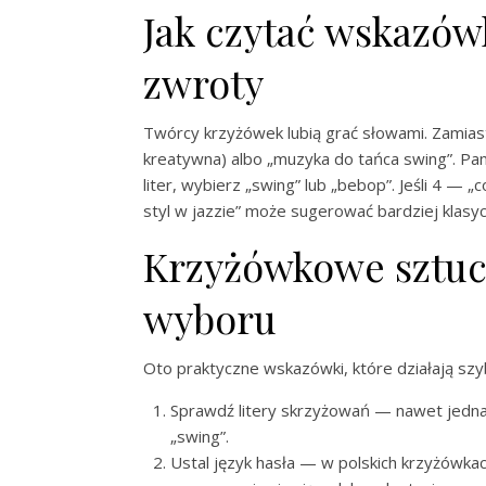
Jak czytać wskazów
zwroty
Twórcy krzyżówek lubią grać słowami. Zamiast 
kreatywna) albo „muzyka do tańca swing”. Pamięt
liter, wybierz „swing” lub „bebop”. Jeśli 4 — 
styl w jazzie” może sugerować bardziej klasy
Krzyżówkowe sztucz
wyboru
Oto praktyczne wskazówki, które działają szy
Sprawdź litery skrzyżowań — nawet jedna 
„swing”.
Ustal język hasła — w polskich krzyżówkac