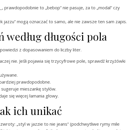
_, prawdopodobnie to „bebop” nie pasuje, za to „modal” czy
nek jazzu” mogą oznaczać to samo, ale nie zawsze ten sam zapis.
ń według długości pola
dpowiedzi z dopasowaniem do liczby liter.
aczej nie. Jeśli pojawia się trzycyfrowe pole, sprawdź krzyżówki
 używane.
jbardziej prawdopodobne.
a sugeruje mieszankę stylów.
aje się więcej łamania głowy.
ak ich unikać
roty: „styl w jazzie to nie jeans” (podchwytliwe rymy mile