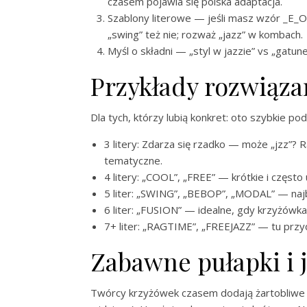
czasem pojawia się polska adaptacja.
Szablony literowe — jeśli masz wzór _E_O
„swing” też nie; rozważ „jazz” w kombach.
Myśl o składni — „styl w jazzie” vs „gatu
Przykłady rozwiąza
Dla tych, którzy lubią konkret: oto szybkie po
3 litery: Zdarza się rzadko — może „jzz”? R
tematyczne.
4 litery: „COOL”, „FREE” — krótkie i często
5 liter: „SWING”, „BEBOP”, „MODAL” — na
6 liter: „FUSION” — idealne, gdy krzyżówk
7+ liter: „RAGTIME”, „FREEJAZZ” — tu przyd
Zabawne pułapki i j
Twórcy krzyżówek czasem dodają żartobliwe zw