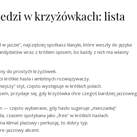
edzi w krzyżówkach: lista
 jazzie”, najczęściej spotkasz klasyki, które weszły do języka
andydatów wraz z krótkim opisem, bo każdy z nich ma własny
etny do prostych krzyżówek.
bi krótkie hasła i ambitnych rozwiązywaczy.
niejszy” styl, często występuje w krótkich polach.
isem, przydaje się, gdy krzyżówka chce czegoś bardziej jazzowe
iem — często wybierane, gdy hasło sugeruje „mieszankę”.
da, czasem spotykana jako „free” w krótkich hasłach.
ma klimat plażowy i perkusję, to dobry typ.
pre-jazzowy akcent.