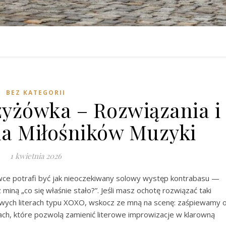
BEZ KATEGORII
rzyżówka – Rozwiązania i
a Miłośników Muzyki
1 kwietnia 2026
ówce potrafi być jak nieoczekiwany solowy występ kontrabasu —
iną „co się właśnie stało?”. Jeśli masz ochotę rozwiązać taki
owych literach typu XOXO, wskocz ze mną na scenę: zaśpiewamy 
kach, które pozwolą zamienić literowe improwizacje w klarowną