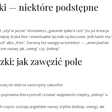
ki — niektóre podstępne
„styl w jazzie” dostaniesz „gatunek Spike’a Lee” (tu już kreacja
aj: liczba liter i ewentualne łączniki są kluczowe. Jeśli hasło ma 
„cool” albo „free”. Zwracaj też uwagę na kontekst — „amerykański
czne nazwy jak „swing” czy „bebop”.
ki: jak zawęzić pole
bciej niż dobrze nastrojony saksofon:
poprawna litera potrafi rozwiać wątpliwości między „bebop” a
h często zostają angielskie nazwy stylów (bebop, swing), ale