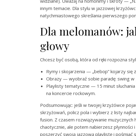
widziane). Uważaj na homonimy i skróty — „N.F
innym temacie. Dla stylu w jazzowej krzyżów
natychmiastowego skreślania pierwszego po
Dla melomanów: jak
głowy
Chcesz być osobą, która od ręki rozpozna sty
Rymy i skojarzenia — „bebop” kojarzy się z
Obrazy — wyobraź sobie paradę: swing w gar
Playlisty tematyczne — 15 minut słuchania 
na koncercie rockowym.
Podsumowując: jeśli w twojej krzyżówce pojawi 
skrzyżowań, policz pola i wybierz z listy na
fusion. Z czasem rozwiązywanie muzycznych h
chaotycznie, ale potem nabierzesz płynności i
poszerzyć swoją jazzową playlistę i pośmiać 