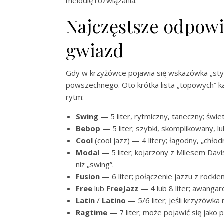
melodię rozwiązania.
Najczęstsze odpowi
gwiazd
Gdy w krzyżówce pojawia się wskazówka „styl w
powszechnego. Oto krótka lista „topowych” k
rytm:
Swing
— 5 liter, rytmiczny, taneczny; świ
Bebop
— 5 liter; szybki, skomplikowany, lu
Cool
(cool jazz) — 4 litery; łagodny, „chłod
Modal
— 5 liter; kojarzony z Milesem Dav
niż „swing”.
Fusion
— 6 liter; połączenie jazzu z rock
Free
lub
FreeJazz
— 4 lub 8 liter; awangar
Latin
/
Latino
— 5/6 liter; jeśli krzyżówka 
Ragtime
— 7 liter; może pojawić się jako 