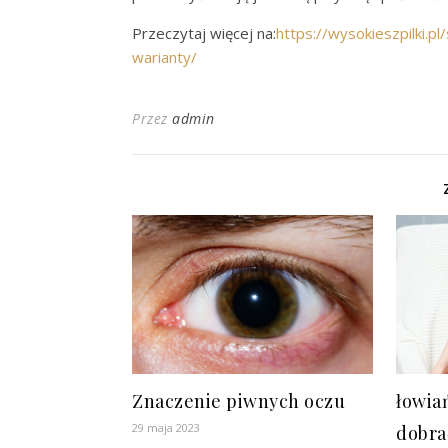
Przeczytaj więcej na:
https://wysokieszpilki.p
warianty/
Przez
admin
Znaczenie piwnych oczu
łowiań
29 maja 2023
dobra