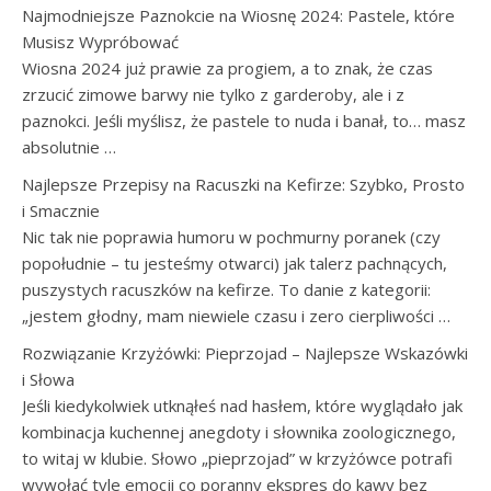
Najmodniejsze Paznokcie na Wiosnę 2024: Pastele, które
Musisz Wypróbować
Wiosna 2024 już prawie za progiem, a to znak, że czas
zrzucić zimowe barwy nie tylko z garderoby, ale i z
paznokci. Jeśli myślisz, że pastele to nuda i banał, to… masz
absolutnie …
Najlepsze Przepisy na Racuszki na Kefirze: Szybko, Prosto
i Smacznie
Nic tak nie poprawia humoru w pochmurny poranek (czy
popołudnie – tu jesteśmy otwarci) jak talerz pachnących,
puszystych racuszków na kefirze. To danie z kategorii:
„jestem głodny, mam niewiele czasu i zero cierpliwości …
Rozwiązanie Krzyżówki: Pieprzojad – Najlepsze Wskazówki
i Słowa
Jeśli kiedykolwiek utknąłeś nad hasłem, które wyglądało jak
kombinacja kuchennej anegdoty i słownika zoologicznego,
to witaj w klubie. Słowo „pieprzojad” w krzyżówce potrafi
wywołać tyle emocji co poranny ekspres do kawy bez