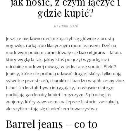
jak nosić, z czym łączyć i
gdzie kupić?
30 maja 2026
Jeszcze niedawno denim kojarzył się głównie z prostą
nogawką, rurką albo klasycznym mom jeansem. Dziś na
modowym podium zameldowały się
barrel jeans
– fason,
który wygląda tak, jakby ktoś połączył wygodę, luz i
odrobinę modowej odwagi w jedną parę spodni. Efekt?
Jeansy, które nie próbują udawać drugiej skóry, tylko dają
sylwetce przestrzeń, charakter i bardzo współczesny vibe.
I choć ich kształt bywa intrygujący, to właśnie dlatego
podbijają garderoby kobiet i mężczyzn. Są trochę jak
znajomy, który zawsze ma najlepsze historie: zaskakują,
ale szybko stają się ulubieńcem towarzystwa.
Barrel jeans – co to