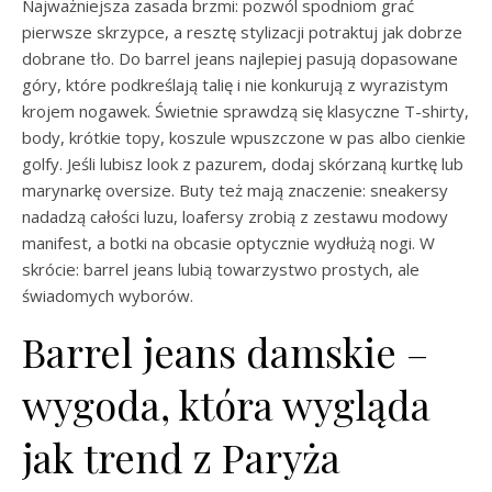
Najważniejsza zasada brzmi: pozwól spodniom grać
pierwsze skrzypce, a resztę stylizacji potraktuj jak dobrze
dobrane tło. Do barrel jeans najlepiej pasują dopasowane
góry, które podkreślają talię i nie konkurują z wyrazistym
krojem nogawek. Świetnie sprawdzą się klasyczne T-shirty,
body, krótkie topy, koszule wpuszczone w pas albo cienkie
golfy. Jeśli lubisz look z pazurem, dodaj skórzaną kurtkę lub
marynarkę oversize. Buty też mają znaczenie: sneakersy
nadadzą całości luzu, loafersy zrobią z zestawu modowy
manifest, a botki na obcasie optycznie wydłużą nogi. W
skrócie: barrel jeans lubią towarzystwo prostych, ale
świadomych wyborów.
Barrel jeans damskie –
wygoda, która wygląda
jak trend z Paryża