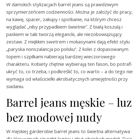
W damskich stylizacjach barrel jeans są prawdziwym
sprzymierzeńcem codzienności. Można je założyć do pracy,
na kawę, spacer, zakupy i spotkanie, na którym chcesz
wyglądać „niby przypadkiem świetnie”. Z białą koszulą i
paskiem w talii tworzą elegancki, ale niezobowiązujący
zestaw. Z miękkim swetrem i mokasynami dają efekt stylu
„paryska nonszalancja po polsku”. Z kolei z dopasowanym
topem i szpilkami nabierają bardziej wieczorowego
charakteru. Kobiety chętnie wybierają ten fason, bo potrafi
ukryć to, co trzeba, i podkreślić to, co warto – a do tego nie
wymaga od właścicielki akrobatycznych umiejętności przy
siadaniu.
Barrel jeans męskie – luz
bez modowej nudy
W męskiej garderobie barrel jeans to świetna alternatywa
dla klasycznych straight legów i zbyt obcisłych modeli. Dają