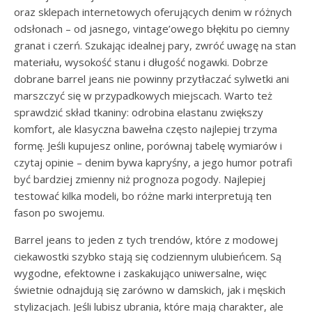
oraz sklepach internetowych oferujących denim w różnych
odsłonach – od jasnego, vintage’owego błękitu po ciemny
granat i czerń. Szukając idealnej pary, zwróć uwagę na stan
materiału, wysokość stanu i długość nogawki. Dobrze
dobrane barrel jeans nie powinny przytłaczać sylwetki ani
marszczyć się w przypadkowych miejscach. Warto też
sprawdzić skład tkaniny: odrobina elastanu zwiększy
komfort, ale klasyczna bawełna często najlepiej trzyma
formę. Jeśli kupujesz online, porównaj tabelę wymiarów i
czytaj opinie – denim bywa kapryśny, a jego humor potrafi
być bardziej zmienny niż prognoza pogody. Najlepiej
testować kilka modeli, bo różne marki interpretują ten
fason po swojemu.
Barrel jeans to jeden z tych trendów, które z modowej
ciekawostki szybko stają się codziennym ulubieńcem. Są
wygodne, efektowne i zaskakująco uniwersalne, więc
świetnie odnajdują się zarówno w damskich, jak i męskich
stylizacjach. Jeśli lubisz ubrania, które mają charakter, ale