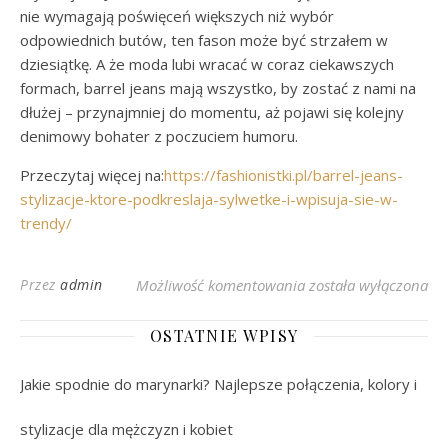
nie wymagają poświęceń większych niż wybór
odpowiednich butów, ten fason może być strzałem w
dziesiątkę. A że moda lubi wracać w coraz ciekawszych
formach, barrel jeans mają wszystko, by zostać z nami na
dłużej – przynajmniej do momentu, aż pojawi się kolejny
denimowy bohater z poczuciem humoru.
Przeczytaj więcej na:
https://fashionistki.pl/barrel-jeans-
stylizacje-ktore-podkreslaja-sylwetke-i-wpisuja-sie-w-
trendy/
Barrel Jeans – modne 
Przez
admin
Możliwość komentowania
została wyłączona
OSTATNIE WPISY
Jakie spodnie do marynarki? Najlepsze połączenia, kolory i
stylizacje dla mężczyzn i kobiet