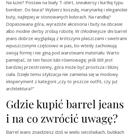
Na luzie? Postaw na biały T-shirt, sneakersy i kurtkę typu
bomber. Do biura? Wybierz koszulę, marynarkę i eleganckie
buty, najlepiej w stonowanych kolorach. Na randkę?
Dopasowana góra, wyraziste akcesoria i buty na obcasie
albo modne derby zrobią robotę. W chłodniejsze dni barrel
jeans dobrze wyglądają z krótszymi płaszczami i swetrami
wpuszczonymi częściowo w pas, bo wtedy zachowują
swoją formę i nie giną pod warstwami materiału. Warto
pamiętać, że ten fason lubi równowagę: jeśli dół jest
bardziej przestrzenny, góra może być prostsza i bliżej
ciała. Dzięki temu stylizacja nie zamienia się w modowy
eksperyment z kategorii „czy to jeszcze outfit, czy już
architektura?”
Gdzie kupić barrel jeans
i na co zwrócić uwagę?
Barrel jeans znajdziesz dziś w wielu sieciówkach, butikach