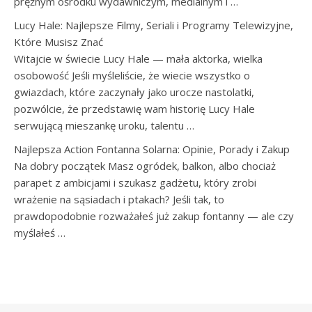
prężnym ośrodku wydawniczym, medialnym i …
Lucy Hale: Najlepsze Filmy, Seriali i Programy Telewizyjne,
Które Musisz Znać
Witajcie w świecie Lucy Hale — mała aktorka, wielka
osobowość Jeśli myśleliście, że wiecie wszystko o
gwiazdach, które zaczynały jako urocze nastolatki,
pozwólcie, że przedstawię wam historię Lucy Hale
serwującą mieszankę uroku, talentu …
Najlepsza Action Fontanna Solarna: Opinie, Porady i Zakup
Na dobry początek Masz ogródek, balkon, albo chociaż
parapet z ambicjami i szukasz gadżetu, który zrobi
wrażenie na sąsiadach i ptakach? Jeśli tak, to
prawdopodobnie rozważałeś już zakup fontanny — ale czy
myślałeś …