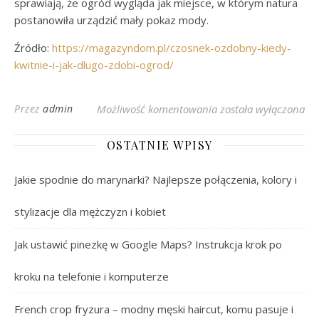
sprawiają, że ogród wygląda jak miejsce, w którym natura
postanowiła urządzić mały pokaz mody.
Źródło:
https://magazyndom.pl/czosnek-ozdobny-kiedy-
kwitnie-i-jak-dlugo-zdobi-ogrod/
Czosnek ozdobny – kie
Przez
admin
Możliwość komentowania
została wyłączona
OSTATNIE WPISY
Jakie spodnie do marynarki? Najlepsze połączenia, kolory i
stylizacje dla mężczyzn i kobiet
Jak ustawić pinezkę w Google Maps? Instrukcja krok po
kroku na telefonie i komputerze
French crop fryzura – modny męski haircut, komu pasuje i