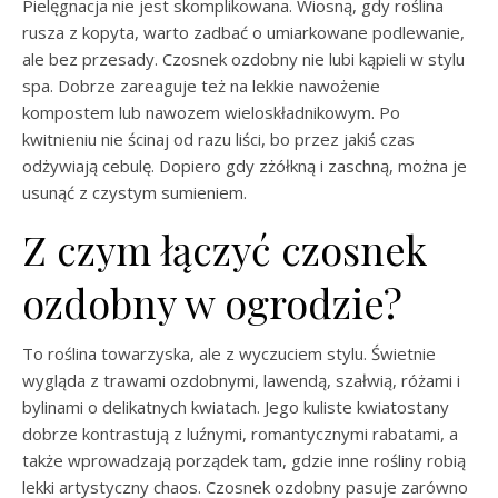
Pielęgnacja nie jest skomplikowana. Wiosną, gdy roślina
rusza z kopyta, warto zadbać o umiarkowane podlewanie,
ale bez przesady. Czosnek ozdobny nie lubi kąpieli w stylu
spa. Dobrze zareaguje też na lekkie nawożenie
kompostem lub nawozem wieloskładnikowym. Po
kwitnieniu nie ścinaj od razu liści, bo przez jakiś czas
odżywiają cebulę. Dopiero gdy zżółkną i zaschną, można je
usunąć z czystym sumieniem.
Z czym łączyć czosnek
ozdobny w ogrodzie?
To roślina towarzyska, ale z wyczuciem stylu. Świetnie
wygląda z trawami ozdobnymi, lawendą, szałwią, różami i
bylinami o delikatnych kwiatach. Jego kuliste kwiatostany
dobrze kontrastują z luźnymi, romantycznymi rabatami, a
także wprowadzają porządek tam, gdzie inne rośliny robią
lekki artystyczny chaos. Czosnek ozdobny pasuje zarówno