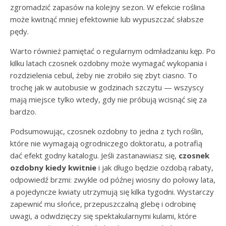
zgromadzić zapasów na kolejny sezon. W efekcie roślina
może kwitnąć mniej efektownie lub wypuszczać słabsze
pędy.
Warto również pamiętać o regularnym odmładzaniu kęp. Po
kilku latach czosnek ozdobny może wymagać wykopania i
rozdzielenia cebul, żeby nie zrobiło się zbyt ciasno. To
trochę jak w autobusie w godzinach szczytu — wszyscy
mają miejsce tylko wtedy, gdy nie próbują wcisnąć się za
bardzo.
Podsumowując, czosnek ozdobny to jedna z tych roślin,
które nie wymagają ogrodniczego doktoratu, a potrafią
dać efekt godny katalogu. Jeśli zastanawiasz się,
czosnek
ozdobny kiedy kwitnie
i jak długo będzie ozdobą rabaty,
odpowiedź brzmi: zwykle od późnej wiosny do połowy lata,
a pojedyncze kwiaty utrzymują się kilka tygodni. Wystarczy
zapewnić mu słońce, przepuszczalną glebę i odrobinę
uwagi, a odwdzięczy się spektakularnymi kulami, które