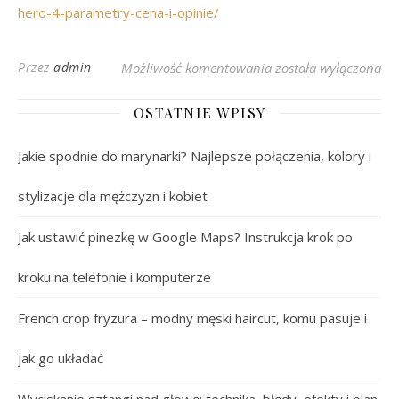
hero-4-parametry-cena-i-opinie/
GoPro Hero 4: Najlep
Przez
admin
Możliwość komentowania
została wyłączona
OSTATNIE WPISY
Jakie spodnie do marynarki? Najlepsze połączenia, kolory i
stylizacje dla mężczyzn i kobiet
Jak ustawić pinezkę w Google Maps? Instrukcja krok po
kroku na telefonie i komputerze
French crop fryzura – modny męski haircut, komu pasuje i
jak go układać