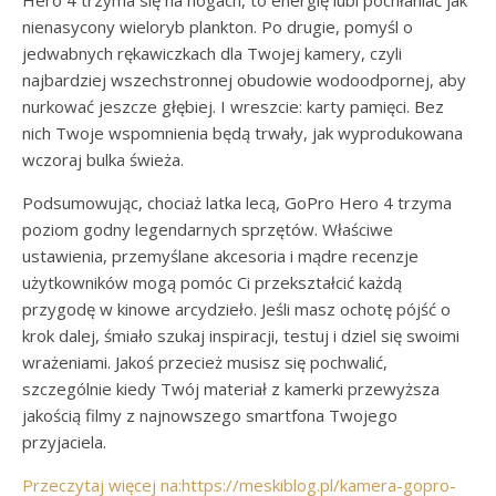
Hero 4 trzyma się na nogach, to energię lubi pochłaniać jak
nienasycony wieloryb plankton. Po drugie, pomyśl o
jedwabnych rękawiczkach dla Twojej kamery, czyli
najbardziej wszechstronnej obudowie wodoodpornej, aby
nurkować jeszcze głębiej. I wreszcie: karty pamięci. Bez
nich Twoje wspomnienia będą trwały, jak wyprodukowana
wczoraj bulka świeża.
Podsumowując, chociaż latka lecą, GoPro Hero 4 trzyma
poziom godny legendarnych sprzętów. Właściwe
ustawienia, przemyślane akcesoria i mądre recenzje
użytkowników mogą pomóc Ci przekształcić każdą
przygodę w kinowe arcydzieło. Jeśli masz ochotę pójść o
krok dalej, śmiało szukaj inspiracji, testuj i dziel się swoimi
wrażeniami. Jakoś przecież musisz się pochwalić,
szczególnie kiedy Twój materiał z kamerki przewyższa
jakością filmy z najnowszego smartfona Twojego
przyjaciela.
Przeczytaj więcej na:https://meskiblog.pl/kamera-gopro-