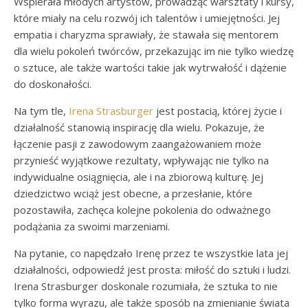
Wspierała młodych artystów, prowadząc warsztaty i kursy,
które miały na celu rozwój ich talentów i umiejętności. Jej
empatia i charyzma sprawiały, że stawała się mentorem
dla wielu pokoleń twórców, przekazując im nie tylko wiedzę
o sztuce, ale także wartości takie jak wytrwałość i dążenie
do doskonałości.
Na tym tle,
Irena Strasburger
jest postacią, której życie i
działalność stanowią inspirację dla wielu. Pokazuje, że
łączenie pasji z zawodowym zaangażowaniem może
przynieść wyjątkowe rezultaty, wpływając nie tylko na
indywidualne osiągnięcia, ale i na zbiorową kulturę. Jej
dziedzictwo wciąż jest obecne, a przesłanie, które
pozostawiła, zachęca kolejne pokolenia do odważnego
podążania za swoimi marzeniami.
Na pytanie, co napędzało Irenę przez te wszystkie lata jej
działalności, odpowiedź jest prosta: miłość do sztuki i ludzi.
Irena Strasburger doskonale rozumiała, że sztuka to nie
tylko forma wyrazu, ale także sposób na zmienianie świata