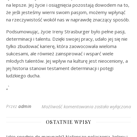
na lepsze. Jej życie i osiągnięcia pozostają dowodem na to,
że jeśli jesteśmy wierni swoim pasjom, możemy wpłynąć
na rzeczywistość wokół nas w naprawdę znaczący sposób.
Podsumowując, życie Ireny Strasburger było pełne pasji,
determinacji i talentu. Dzięki swojej pracy, udało jej się nie
tylko zbudować karierę, która zaowocowała wieloma
sukcesami, ale również zainspirować i wsparć wiele
młodych talentów. Jej wpływ na kulturę jest nieoceniony, a
jej historia stanowi testament determinacji i potęgi
ludzkiego ducha.
„`
Irena Strasburger: Życ
Przez
admin
Możliwość komentowania
została wyłączona
OSTATNIE WPISY
Jakie spodnie do marynarki? Najlepsze połączenia, kolory i