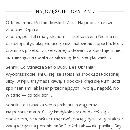
NAJCZĘŚCIEJ CZYTANE
Odpowiedniki Perfum Męskich Zara: Najpopularniejsze
Zapachy i Opinie
Zapach, portfel i mały skandal — krótka scena Nie ma nic
bardziej satysfakcjonującego niż znalezienie zapachu, który
brzmi jak przebój z czerwonego dywanu, a kosztuje mniej
niż miesięczna opłata za siłownię. Jeśli kiedykolwiek …
Sennik: Co Oznacza Sen o Byciu Bez Ubrania?
Wyobraź sobie: śni Ci się, że stoisz na środku zatłoczonej
ulicy, w ręku trzymasz kawę, a dookoła kręci się tłum ludzi
spojrzeniami jak laser przecinających Twoją… nagość. No
właśnie — co taki sen …
Sennik: Co Oznacza Sen o Jechaniu Pociągiem?
Na peronie marzeń Czy kiedykolwiek obudziłeś się z
poczuciem, że właśnie minął twój pociąg życia, a ty stałeś z
kawą w ręku na peronie snów? Jeżeli tak — nie panikuj. Sny