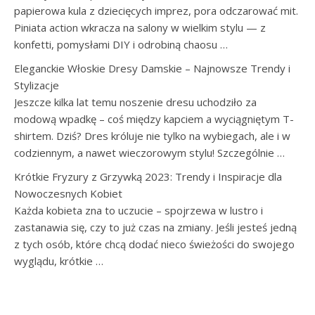
papierowa kula z dziecięcych imprez, pora odczarować mit.
Piniata action wkracza na salony w wielkim stylu — z
konfetti, pomysłami DIY i odrobiną chaosu …
Eleganckie Włoskie Dresy Damskie – Najnowsze Trendy i
Stylizacje
Jeszcze kilka lat temu noszenie dresu uchodziło za
modową wpadkę – coś między kapciem a wyciągniętym T-
shirtem. Dziś? Dres króluje nie tylko na wybiegach, ale i w
codziennym, a nawet wieczorowym stylu! Szczególnie …
Krótkie Fryzury z Grzywką 2023: Trendy i Inspiracje dla
Nowoczesnych Kobiet
Każda kobieta zna to uczucie – spojrzewa w lustro i
zastanawia się, czy to już czas na zmiany. Jeśli jesteś jedną
z tych osób, które chcą dodać nieco świeżości do swojego
wyglądu, krótkie …