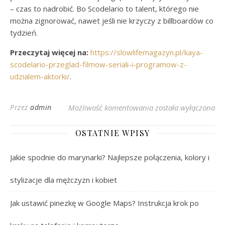
– czas to nadrobić. Bo Scodelario to talent, którego nie
można zignorować, nawet jeśli nie krzyczy z billboardów co
tydzień.
Przeczytaj więcej na:
https://slowlifemagazyn.pl/kaya-
scodelario-przeglad-filmow-seriali-i-programow-z-
udzialem-aktorki/
.
Kaya Scodelario: Naj
Przez
admin
Możliwość komentowania
została wyłączona
OSTATNIE WPISY
Jakie spodnie do marynarki? Najlepsze połączenia, kolory i
stylizacje dla mężczyzn i kobiet
Jak ustawić pinezkę w Google Maps? Instrukcja krok po