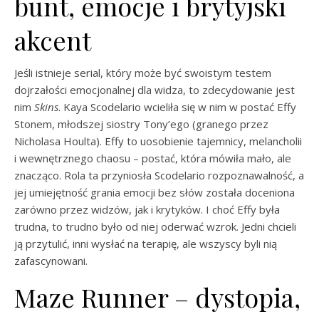
bunt, emocje i brytyjski
akcent
Jeśli istnieje serial, który może być swoistym testem
dojrzałości emocjonalnej dla widza, to zdecydowanie jest
nim
Skins
. Kaya Scodelario wcieliła się w nim w postać Effy
Stonem, młodszej siostry Tony’ego (granego przez
Nicholasa Houlta). Effy to uosobienie tajemnicy, melancholii
i wewnętrznego chaosu – postać, która mówiła mało, ale
znacząco. Rola ta przyniosła Scodelario rozpoznawalność, a
jej umiejętność grania emocji bez słów została doceniona
zarówno przez widzów, jak i krytyków. I choć Effy była
trudna, to trudno było od niej oderwać wzrok. Jedni chcieli
ją przytulić, inni wysłać na terapię, ale wszyscy byli nią
zafascynowani.
Maze Runner – dystopia,