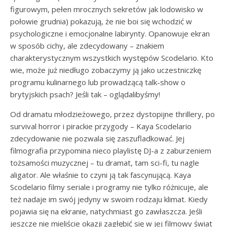
figurowym, pełen mrocznych sekretów jak lodowisko w
połowie grudnia) pokazują, że nie boi się wchodzić w
psychologiczne i emocjonalne labirynty. Opanowuje ekran
w sposób cichy, ale zdecydowany – znakiem
charakterystycznym wszystkich występów Scodelario. Kto
wie, może już niedługo zobaczymy ją jako uczestniczkę
programu kulinarnego lub prowadzącą talk-show o
brytyjskich psach? Jeśli tak – oglądalibyśmy!
Od dramatu młodzieżowego, przez dystopijne thrillery, po
survival horror i pirackie przygody – Kaya Scodelario
zdecydowanie nie pozwala się zaszufladkować. Jej
filmografia przypomina nieco playlistę DJ-a z zaburzeniem
tożsamości muzycznej – tu dramat, tam sci-fi, tu nagle
aligator. Ale właśnie to czyni ją tak fascynującą. Kaya
Scodelario filmy seriale i programy nie tylko różnicuje, ale
też nadaje im swój jedyny w swoim rodzaju klimat. Kiedy
pojawia się na ekranie, natychmiast go zawłaszcza. Jeśli
jeszcze nie mieliście okazji zagłębić się w jej filmowy świat