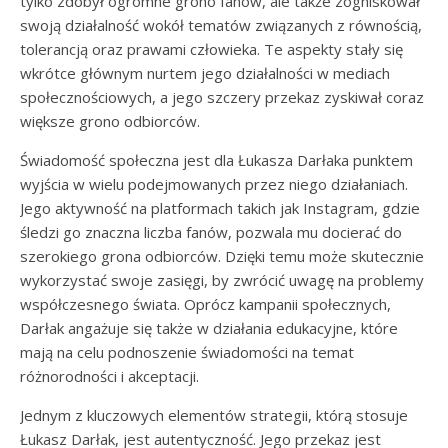
tylko zdobył ogromne grono fanów, ale także zogniskował
swoją działalność wokół tematów związanych z równością,
tolerancją oraz prawami człowieka. Te aspekty stały się
wkrótce głównym nurtem jego działalności w mediach
społecznościowych, a jego szczery przekaz zyskiwał coraz
większe grono odbiorców.
Świadomość społeczna jest dla Łukasza Darłaka punktem
wyjścia w wielu podejmowanych przez niego działaniach.
Jego aktywność na platformach takich jak Instagram, gdzie
śledzi go znaczna liczba fanów, pozwala mu docierać do
szerokiego grona odbiorców. Dzięki temu może skutecznie
wykorzystać swoje zasięgi, by zwrócić uwagę na problemy
współczesnego świata. Oprócz kampanii społecznych,
Darłak angażuje się także w działania edukacyjne, które
mają na celu podnoszenie świadomości na temat
różnorodności i akceptacji.
Jednym z kluczowych elementów strategii, którą stosuje
Łukasz Darłak, jest autentyczność. Jego przekaz jest