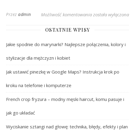
Łukasz Darłak: Twór
Przez
admin
Możliwość komentowania
została wyłączona
OSTATNIE WPISY
Jakie spodnie do marynarki? Najlepsze połączenia, kolory i
stylizacje dla mężczyzn i kobiet
Jak ustawić pinezkę w Google Maps? Instrukcja krok po
kroku na telefonie i komputerze
French crop fryzura – modny męski haircut, komu pasuje i
jak go układać
Wyciskanie sztangi nad głowę: technika, błędy, efekty i plan