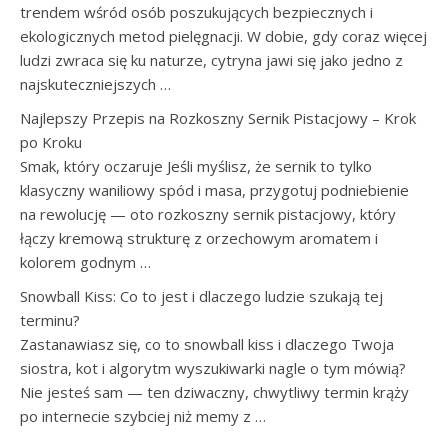
trendem wśród osób poszukujących bezpiecznych i
ekologicznych metod pielęgnacji. W dobie, gdy coraz więcej
ludzi zwraca się ku naturze, cytryna jawi się jako jedno z
najskuteczniejszych …
Najlepszy Przepis na Rozkoszny Sernik Pistacjowy – Krok
po Kroku
Smak, który oczaruje Jeśli myślisz, że sernik to tylko
klasyczny waniliowy spód i masa, przygotuj podniebienie
na rewolucję — oto rozkoszny sernik pistacjowy, który
łączy kremową strukturę z orzechowym aromatem i
kolorem godnym …
Snowball Kiss: Co to jest i dlaczego ludzie szukają tej
terminu?
Zastanawiasz się, co to snowball kiss i dlaczego Twoja
siostra, kot i algorytm wyszukiwarki nagle o tym mówią?
Nie jesteś sam — ten dziwaczny, chwytliwy termin krąży
po internecie szybciej niż memy z …