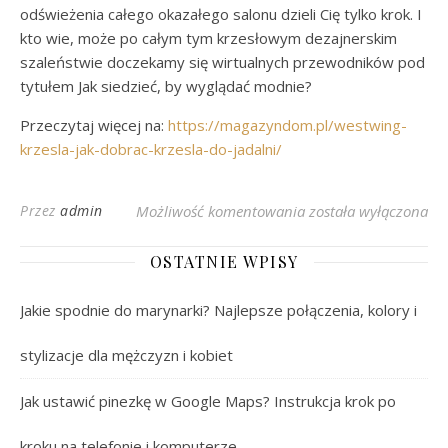
odświeżenia całego okazałego salonu dzieli Cię tylko krok. I
kto wie, może po całym tym krzesłowym dezajnerskim
szaleństwie doczekamy się wirtualnych przewodników pod
tytułem Jak siedzieć, by wyglądać modnie?
Przeczytaj więcej na:
https://magazyndom.pl/westwing-
krzesla-jak-dobrac-krzesla-do-jadalni/
Najmodniejsze Krzesł
Przez
admin
Możliwość komentowania
została wyłączona
OSTATNIE WPISY
Jakie spodnie do marynarki? Najlepsze połączenia, kolory i
stylizacje dla mężczyzn i kobiet
Jak ustawić pinezkę w Google Maps? Instrukcja krok po
kroku na telefonie i komputerze