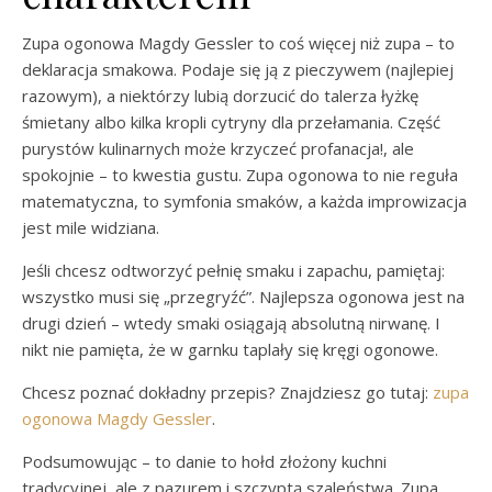
Zupa ogonowa Magdy Gessler to coś więcej niż zupa – to
deklaracja smakowa. Podaje się ją z pieczywem (najlepiej
razowym), a niektórzy lubią dorzucić do talerza łyżkę
śmietany albo kilka kropli cytryny dla przełamania. Część
purystów kulinarnych może krzyczeć profanacja!, ale
spokojnie – to kwestia gustu. Zupa ogonowa to nie reguła
matematyczna, to symfonia smaków, a każda improwizacja
jest mile widziana.
Jeśli chcesz odtworzyć pełnię smaku i zapachu, pamiętaj:
wszystko musi się „przegryźć”. Najlepsza ogonowa jest na
drugi dzień – wtedy smaki osiągają absolutną nirwanę. I
nikt nie pamięta, że w garnku taplały się kręgi ogonowe.
Chcesz poznać dokładny przepis? Znajdziesz go tutaj:
zupa
ogonowa Magdy Gessler
.
Podsumowując – to danie to hołd złożony kuchni
tradycyjnej, ale z pazurem i szczyptą szaleństwa. Zupa