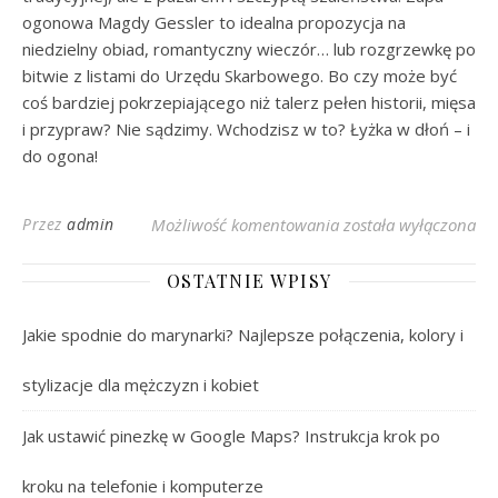
ogonowa Magdy Gessler to idealna propozycja na
niedzielny obiad, romantyczny wieczór… lub rozgrzewkę po
bitwie z listami do Urzędu Skarbowego. Bo czy może być
coś bardziej pokrzepiającego niż talerz pełen historii, mięsa
i przypraw? Nie sądzimy. Wchodzisz w to? Łyżka w dłoń – i
do ogona!
Przepis na Zupę Ogon
Przez
admin
Możliwość komentowania
została wyłączona
OSTATNIE WPISY
Jakie spodnie do marynarki? Najlepsze połączenia, kolory i
stylizacje dla mężczyzn i kobiet
Jak ustawić pinezkę w Google Maps? Instrukcja krok po
kroku na telefonie i komputerze