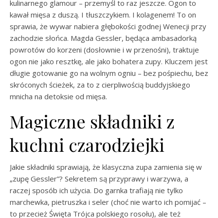
kulinarnego glamour – przemyśl to raz jeszcze. Ogon to
kawał mięsa z duszą. I tłuszczykiem. I kolagenem! To on
sprawia, że wywar nabiera głębokości godnej Wenecji przy
zachodzie słońca. Magda Gessler, będąca ambasadorką
powrotów do korzeni (dosłownie i w przenośni), traktuje
ogon nie jako resztkę, ale jako bohatera zupy. Kluczem jest
długie gotowanie go na wolnym ogniu – bez pośpiechu, bez
skróconych ścieżek, za to z cierpliwością buddyjskiego
mnicha na detoksie od mięsa.
Magiczne składniki z
kuchni czarodziejki
Jakie składniki sprawiają, że klasyczna zupa zamienia się w
„zupę Gessler”? Sekretem są przyprawy i warzywa, a
raczej sposób ich użycia. Do garnka trafiają nie tylko
marchewka, pietruszka i seler (choć nie warto ich pomijać –
to przecież Święta Trójca polskiego rosołu), ale też