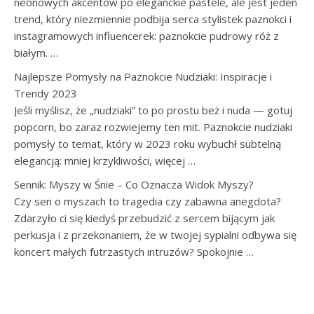
neonowych akcentów po eleganckie pastele, ale jest jeden
trend, który niezmiennie podbija serca stylistek paznokci i
instagramowych influencerek: paznokcie pudrowy róż z
białym. …
Najlepsze Pomysły na Paznokcie Nudziaki: Inspiracje i
Trendy 2023
Jeśli myślisz, że „nudziaki” to po prostu beż i nuda — gotuj
popcorn, bo zaraz rozwiejemy ten mit. Paznokcie nudziaki
pomysły to temat, który w 2023 roku wybuchł subtelną
elegancją: mniej krzykliwości, więcej …
Sennik: Myszy w Śnie – Co Oznacza Widok Myszy?
Czy sen o myszach to tragedia czy zabawna anegdota?
Zdarzyło ci się kiedyś przebudzić z sercem bijącym jak
perkusja i z przekonaniem, że w twojej sypialni odbywa się
koncert małych futrzastych intruzów? Spokojnie …