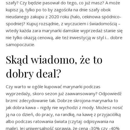
szafy? Czy będzie pasował do tego, co już masz? A może
kupisz ją, tylko po to by zagościła na dnie szafy obok
nieudanego zakupu z 2020 roku (halo, cekinowa spódnico-
spodnie)? Kupuj rozsądnie, z wyczuciem i świadomością –
wtedy każda zara marynarki damskie wyprzedaż stanie się
nie tylko okazją cenową, ale też inwestycją w styl i… dobre
samopoczucie.
Skąd wiadomo, że to
dobry deal?
Czy warto w ogóle kupować marynarki podczas
wyprzedaży, skoro sezon już zaawansowany? Odpowiedź
brzmi: zdecydowanie tak. Dobrze skrojona marynarka to
jak dobra kawa – nigdy nie wychodzi z mody. Możesz nosić
ją na co dzień, do pracy, na randkę, na kawę z przyjaciółką
albo podczas ratowania świata (czytaj: odpisywania na
maile). Jej uniwersalność sprawia, że cena -30% czy -40%