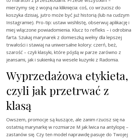
to maraton z przeszkodami. Przede wszystkim –
mierzymy się z wojną na kliknięcia: coś, co wrzucisz do
koszyka dzisiaj, jutro może być już historią (lub na cudzym
Instagramie). Pro-tip: ustaw wishlistę, obserwuj aplikację i
miej włączone powiadomienia. Klucz to refleks – i odrobina
farta. Szukaj marynarek z domieszką wełny dla lepszej
trwałości i stawiaj na uniwersalne kolory: czerń, beż,
szarość – czyli klasyki, które pójdą w parze zarówno z
jeansami, jak i sukienką na wesele kuzynki z Radomia.
Wyprzedażowa etykieta,
czyli jak przetrwać z
klasą
Owszem, promocje są kuszące, ale zanim rzucisz się na
ostatnią marynarkę w rozmiarze M jak lwica na antylopę –
zastanów się. Czy ten model naprawdę pasuje do Twojej