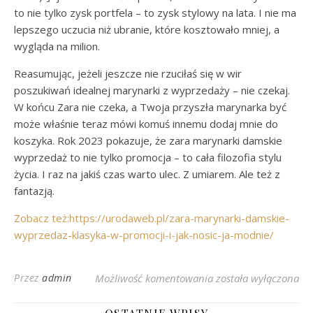
to nie tylko zysk portfela – to zysk stylowy na lata. I nie ma
lepszego uczucia niż ubranie, które kosztowało mniej, a
wygląda na milion.
Reasumując, jeżeli jeszcze nie rzuciłaś się w wir
poszukiwań idealnej marynarki z wyprzedaży – nie czekaj.
W końcu Zara nie czeka, a Twoja przyszła marynarka być
może właśnie teraz mówi komuś innemu dodaj mnie do
koszyka. Rok 2023 pokazuje, że zara marynarki damskie
wyprzedaż to nie tylko promocja – to cała filozofia stylu
życia. I raz na jakiś czas warto ulec. Z umiarem. Ale też z
fantazją.
Zobacz też:https://urodaweb.pl/zara-marynarki-damskie-
wyprzedaz-klasyka-w-promocji-i-jak-nosic-ja-modnie/
Wyprzedaż Marynarek
Przez
admin
Możliwość komentowania
została wyłączona