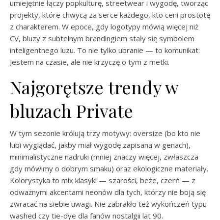
umiejętnie łączy popkulturę, streetwear i wygodę, tworząc
projekty, które chwycą za serce każdego, kto ceni prostotę
z charakterem. W epoce, gdy logotypy mówią więcej niż
CV, bluzy z subtelnym brandingiem stały się symbolem
inteligentnego luzu. To nie tylko ubranie — to komunikat:
Jestem na czasie, ale nie krzyczę o tym z metki.
Najgorętsze trendy w
bluzach Private
W tym sezonie królują trzy motywy: oversize (bo kto nie
lubi wyglądać, jakby miał wygodę zapisaną w genach),
minimalistyczne nadruki (mniej znaczy więcej, zwłaszcza
gdy mówimy o dobrym smaku) oraz ekologiczne materiały.
Kolorystyka to mix klasyki — szarości, beże, czerń — z
odważnymi akcentami neonów dla tych, którzy nie boją się
zwracać na siebie uwagi. Nie zabrakło też wykończeń typu
washed czy tie-dye dla fanów nostalgii lat 90.