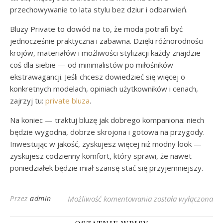
przechowywanie to lata stylu bez dziur i odbarwień.
Bluzy Private to dowód na to, że moda potrafi być
jednocześnie praktyczna i zabawna. Dzięki różnorodności
krojów, materiałów i możliwości stylizacji każdy znajdzie
coś dla siebie — od minimalistów po miłośników
ekstrawagancji. Jeśli chcesz dowiedzieć się więcej o
konkretnych modelach, opiniach użytkowników i cenach,
zajrzyj tu:
private bluza
.
Na koniec — traktuj bluzę jak dobrego kompaniona: niech
będzie wygodna, dobrze skrojona i gotowa na przygody.
Inwestując w jakość, zyskujesz więcej niż modny look —
zyskujesz codzienny komfort, który sprawi, że nawet
poniedziałek będzie miał szansę stać się przyjemniejszy.
Najmodniejsze Bluzy P
Przez
admin
Możliwość komentowania
została wyłączona