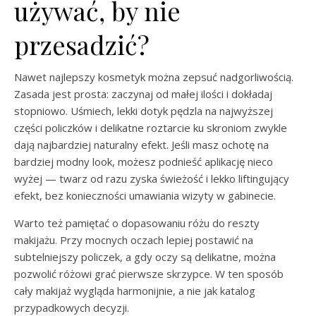
używać, by nie
przesadzić?
Nawet najlepszy kosmetyk można zepsuć nadgorliwością.
Zasada jest prosta: zaczynaj od małej ilości i dokładaj
stopniowo. Uśmiech, lekki dotyk pędzla na najwyższej
części policzków i delikatne roztarcie ku skroniom zwykle
dają najbardziej naturalny efekt. Jeśli masz ochotę na
bardziej modny look, możesz podnieść aplikację nieco
wyżej — twarz od razu zyska świeżość i lekko liftingujący
efekt, bez konieczności umawiania wizyty w gabinecie.
Warto też pamiętać o dopasowaniu różu do reszty
makijażu. Przy mocnych oczach lepiej postawić na
subtelniejszy policzek, a gdy oczy są delikatne, można
pozwolić różowi grać pierwsze skrzypce. W ten sposób
cały makijaż wygląda harmonijnie, a nie jak katalog
przypadkowych decyzji.