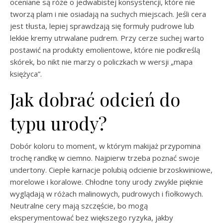
oceniane są róże o jedwabistej konsystencji, które nie
tworzą plam i nie osiadają na suchych miejscach. Jeśli cera
jest tłusta, lepiej sprawdzają się formuły pudrowe lub
lekkie kremy utrwalane pudrem. Przy cerze suchej warto
postawić na produkty emolientowe, które nie podkreślą
skórek, bo nikt nie marzy o policzkach w wersji „mapa
księżyca”.
Jak dobrać odcień do
typu urody?
Dobór koloru to moment, w którym makijaż przypomina
trochę randkę w ciemno. Najpierw trzeba poznać swoje
undertony. Ciepłe karnacje polubią odcienie brzoskwiniowe,
morelowe i koralowe. Chłodne tony urody zwykle pięknie
wyglądają w różach malinowych, pudrowych i fiołkowych.
Neutralne cery mają szczęście, bo mogą
eksperymentować bez większego ryzyka, jakby