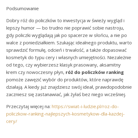
Podsumowanie
Dobry róż do policzków to inwestycja w świeży wygląd i
lepszy humor — bo trudno nie poprawić sobie nastroju,
gdy policzki wyglądają jak po spacerze w słońcu, a nie po
walce z poniedziałkiem. Szukając idealnego produktu, warto
sprawdzić formułę, odcień i trwałość, a także dopasować
kosmetyk do typu cery i własnych umiejętności. Niezależnie
od tego, czy wybierzesz klasyk prasowany, aksamitny
krem czy nowoczesny płyn,
róż do policzków ranking
pomoże zawęzić wybór do produktów, które naprawdę
działają. A kiedy już znajdziesz swój ideał, prawdopodobnie
zaczniesz się zastanawiać, jak żyłaś bez niego wcześniej.
Przeczytaj więcej na:
https://swiat-i-ludzie.pl/roz-do-
policzkow-ranking-najlepszych-kosmetykow-dla-kazdej-
cery/