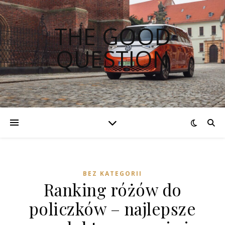
THE GOOD
QUESTION
BEZ KATEGORII
Ranking różów do
policzków – najlepsze