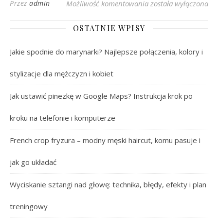
Ranking różów do pol
Przez
admin
Możliwość komentowania
została wyłączona
OSTATNIE WPISY
Jakie spodnie do marynarki? Najlepsze połączenia, kolory i
stylizacje dla mężczyzn i kobiet
Jak ustawić pinezkę w Google Maps? Instrukcja krok po
kroku na telefonie i komputerze
French crop fryzura – modny męski haircut, komu pasuje i
jak go układać
Wyciskanie sztangi nad głowę: technika, błędy, efekty i plan
treningowy